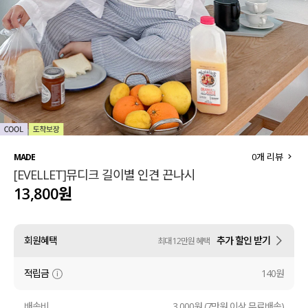
세트할인 ~30%
블라우스
하객룩
원피스
살안타템
팬츠
110사이즈
스커트
플러스핏
액티브웨어
0
개 리뷰
MADE
[EVELLET]뮤디크 길이별 인견 끈나시
티셔츠
언더웨어
13,800원
팬츠
ACC
회원혜택
추가 할인 받기
최대 12만원 혜택
셔츠
적립금
140원
원피스
니트
배송비
3,000원 (7만원 이상 무료배송)