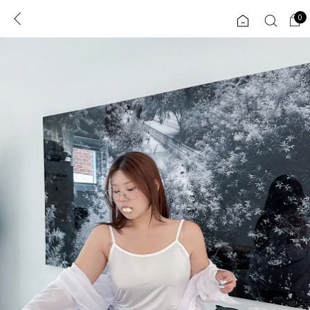
0
0
1초 회원가입
로그인
ENG
TW
콘텐츠
리뷰 & 혜택
플러스핏
회원혜택
입
JP
CATEGORY
COMMUNITY
도착보장⚡
ALL
인플루언서 pick!
익스클루시브
신상 5%
아우터
베스트
티셔츠
MADE
니트