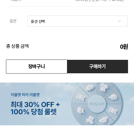
수영복
옵션
아우터
스커트
0
원
총 상품 금액
언더웨어/파자마
장바구니
구매하기
코디템
FIT ZOOM