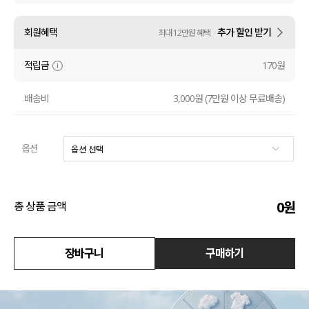
수영복
회원혜택
추가 할인 받기
최대 12만원 혜택
아우터
적립금
170원
스커트
배송비
3,000원 (7만원 이상 무료배송)
언더웨어/파자마
옵션
코디템
FIT ZOOM
0
원
총 상품 금액
장바구니
구매하기