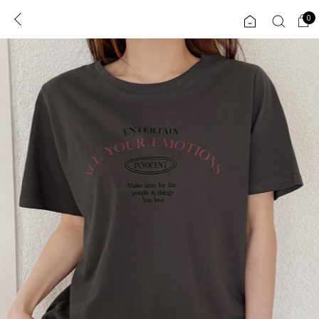
0
0
1초 회원가입
로그인
ENG
TW
콘텐츠
리뷰 & 혜택
플러스핏
회원혜택
입
JP
CATEGORY
COMMUNITY
도착보장⚡
ALL
인플루언서 pick!
익스클루시브
신상 5%
아우터
베스트
티셔츠
MADE
니트