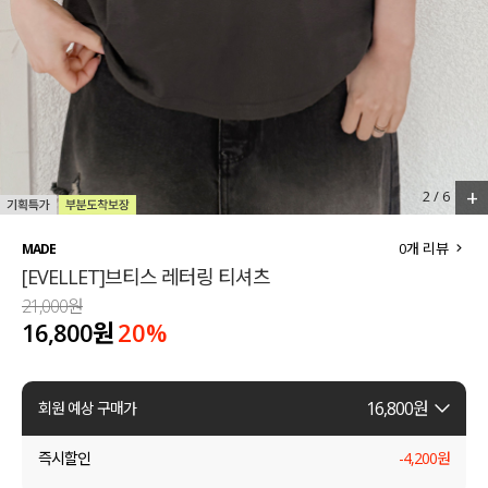
세트할인 ~30%
블라우스
하객룩
원피스
살안타템
팬츠
110사이즈
스커트
+
2
/
6
플러스핏
액티브웨어
0
개 리뷰
MADE
[EVELLET]브티스 레터링 티셔츠
티셔츠
언더웨어
21,000원
16,800원
20
%
팬츠
ACC
셔츠
16,800
원
회원 예상 구매가
원피스
즉시할인
-
4,200
원
니트