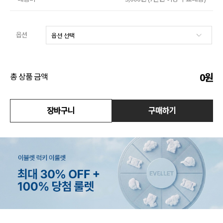
수영복
옵션
아우터
스커트
0
원
총 상품 금액
언더웨어/파자마
코디템
장바구니
구매하기
FIT ZOOM