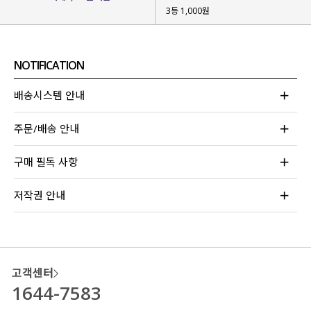
3등 1,000원
NOTIFICATION
배송시스템 안내
BEIGE
WHITE
BLACK
베이지
화이트
블랙
주문/배송 안내
구매 필독 사항
저작권 안내
JINJU 164CM / TOP 44-55 / BOTTOM 26
[ FITTING : LIGHT GREEN F ]
고객센터
1644-7583