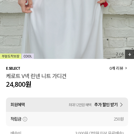
세트할인 ~30%
블라우스
하객룩
원피스
살안타템
팬츠
110사이즈
스커트
+
2
/
6
플러스핏
액티브웨어
0
개 리뷰
E.SELECT
케로트 V넥 린넨 니트 가디건
티셔츠
언더웨어
24,800원
팬츠
ACC
회원혜택
추가 할인 받기
최대 12만원 혜택
셔츠
적립금
250원
원피스
니트
배송비
3,000원 (7만원 이상 무료배송)