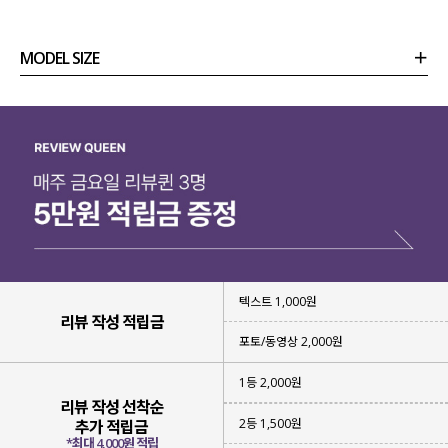
MODEL SIZE
COLOR VIEW
클릭 시 해당 컬러 이미지로 이동합니다.
상품정보
사이즈
코디템
리뷰 (
0
)
문의 (6)
텍스트 1,000원
리뷰 작성 적립금
포토/동영상 2,000원
LIGHT GREEN
RED
SKY
라이트그린
레드
스카이
1등 2,000원
리뷰 작성 선착순
2등 1,500원
추가 적립금
*최대 4,000원 적립