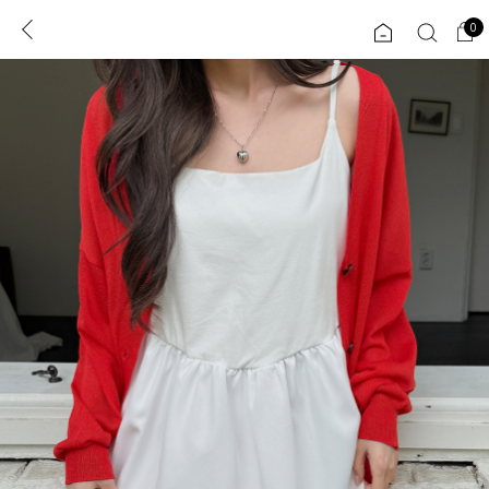
0
0
1초 회원가입
로그인
ENG
TW
콘텐츠
리뷰 & 혜택
플러스핏
회원혜택
입
JP
CATEGORY
COMMUNITY
도착보장⚡
ALL
인플루언서 pick!
익스클루시브
신상 5%
아우터
베스트
티셔츠
MADE
니트