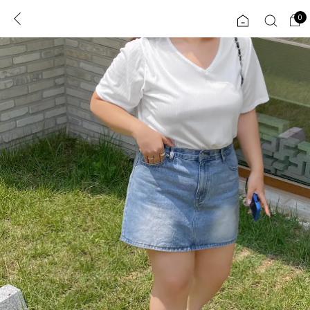
0
0
1초 회원가입
로그인
ENG
TW
콘텐츠
리뷰 & 혜택
플러스핏
회원혜택
입
JP
CATEGORY
COMMUNITY
도착보장⚡
ALL
인플루언서 pick!
익스클루시브
신상 5%
아우터
베스트
티셔츠
MADE
니트