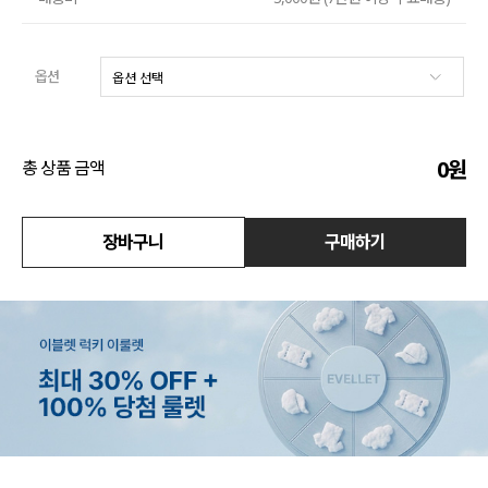
액티브
옵션
아우터
스커트
0
원
총 상품 금액
언더웨어/파자마
장바구니
구매하기
코디템
FIT ZOOM