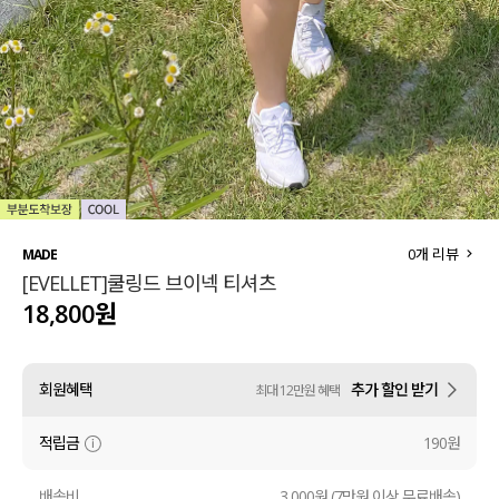
세트할인 ~30%
블라우스
하객룩
원피스
살안타템
팬츠
110사이즈
스커트
플러스핏
액티브웨어
0
개 리뷰
MADE
[EVELLET]쿨링드 브이넥 티셔츠
티셔츠
언더웨어
18,800원
팬츠
ACC
회원혜택
추가 할인 받기
최대 12만원 혜택
셔츠
적립금
190원
원피스
니트
배송비
3,000원 (7만원 이상 무료배송)