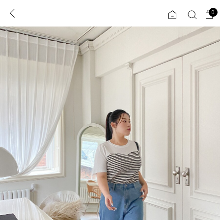
0
0
1초 회원가입
로그인
ENG
TW
콘텐츠
리뷰 & 혜택
플러스핏
회원혜택
입
JP
CATEGORY
COMMUNITY
도착보장⚡
ALL
인플루언서 pick!
익스클루시브
신상 5%
아우터
베스트
티셔츠
MADE
니트