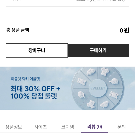
액티브
아우터
0
원
총 상품 금액
스커트
장바구니
구매하기
언더웨어/파자마
코디템
FIT ZOOM
리뷰 (
0
)
상품정보
사이즈
코디템
문의