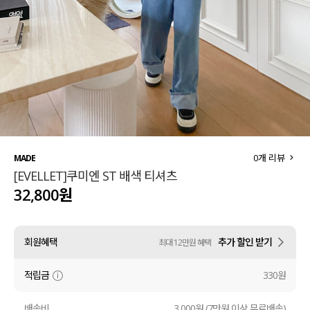
세트할인 ~30%
블라우스
하객룩
원피스
살안타템
팬츠
110사이즈
스커트
플러스핏
액티브웨어
0
개 리뷰
MADE
[EVELLET]쿠미엔 ST 배색 티셔츠
티셔츠
언더웨어
32,800원
팬츠
ACC
회원혜택
추가 할인 받기
최대 12만원 혜택
셔츠
적립금
330원
원피스
니트
배송비
3,000원 (7만원 이상 무료배송)