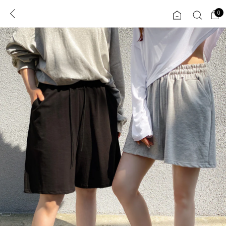
0
0
1초 회원가입
로그인
ENG
TW
콘텐츠
리뷰 & 혜택
플러스핏
회원혜택
입
JP
CATEGORY
COMMUNITY
도착보장⚡
ALL
인플루언서 pick!
익스클루시브
신상 5%
아우터
베스트
티셔츠
MADE
니트