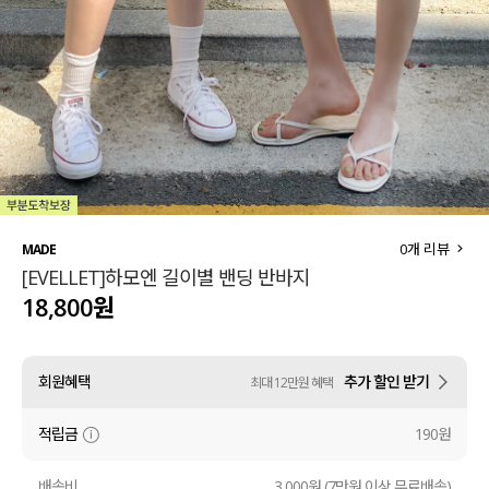
세트할인 ~30%
블라우스
하객룩
원피스
살안타템
팬츠
110사이즈
스커트
플러스핏
액티브웨어
0
개 리뷰
MADE
[EVELLET]하모엔 길이별 밴딩 반바지
티셔츠
언더웨어
18,800원
팬츠
ACC
회원혜택
추가 할인 받기
최대 12만원 혜택
셔츠
적립금
190원
원피스
니트
배송비
3,000원 (7만원 이상 무료배송)