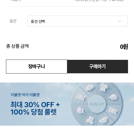
액티브
옵션
아우터
스커트
0
원
총 상품 금액
언더웨어/파자마
코디템
장바구니
구매하기
FIT ZOOM