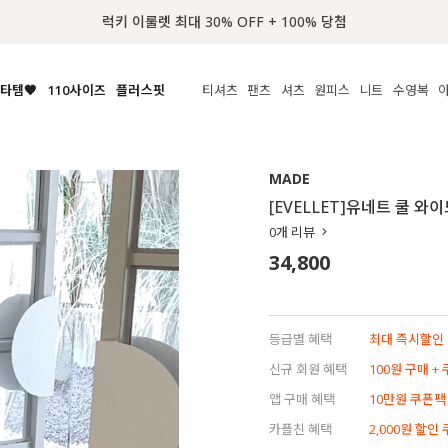
럭키 이룰렛 최대 30% OFF + 100% 당첨
타템🧡
110사이즈
플러스핏
티셔츠
팬츠
셔츠
원피스
니트
수영복
체보기
전체보기
전체보기
전체보기
전체보기
전체보기
전체보기
전체보기
전체보기
전
시/나시
MADE
아우터
티셔츠
쿨팬츠
신상
MADE
MADE
MADE
MADE
라우스/티셔츠
상의
상의
롱티셔츠
일상팬츠
셔츠
신상
썸머 니트
애슬레져
[EVELLET]유네트 쿨 와
름니트
하의
하의
티블라우스
데님
뷔스티에
미니
가디건·집업
스윔웨어
점
0
개 리뷰
스/팬츠
원피스
원피스
맨투맨/후디
코튼
블라우스
미디/롱
니트웨어
ETC
34,800
원피스
액티브웨어
폴라
슬랙스
뷔스티에/레이어드
오버핏 니트
세트
ETC
민소매/나시
숏츠
하객룩
데일리 니트
크롭
트레이닝
페스티벌/바캉스
등급별 혜택
최대 즉시할인 8
반팔
밴딩팬츠
셀프웨딩
신규 회원 혜택
100원 구매 +
긴팔
길이별
앱 구매 혜택
10만원 쿠폰팩
38INCH~
카플친 혜택
2,000원 할인