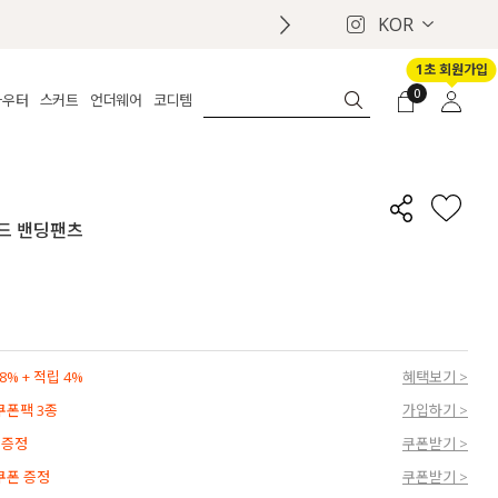
KOR
1초 회원가입
0
아우터
스커트
언더웨어
코디템
체보기
전체보기
전체보기
전체보기
로그인
가디건
롱
보정웨어
MADE
회원가입
자켓
데님
브라
신상
마이페이지
이드 밴딩팬츠
퍼/집업
린넨
팬티
벨트
코트
미니/미디
인견
슈즈
패딩
팬츠 스커트
나시/속바지
백
파자마
쥬얼리
ETC
액세서리
% + 적립 4%
혜택보기 >
세트
양말/스타킹
 쿠폰팩 3종
가입하기 >
세트
 증정
쿠폰받기 >
 쿠폰 증정
쿠폰받기 >