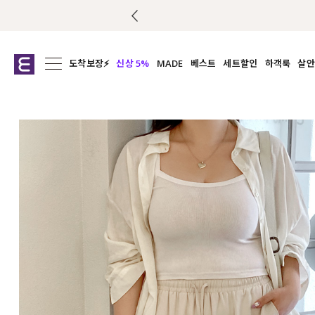
도착보장⚡
신상 5%
MADE
베스트
세트할인
하객룩
살안
전체보기
전체보기
전체보기
전
익스클루시브
코디세트
상의
캡나
아우터
1&1
하의
셔츠/블
티셔츠
여름코디추천
원피스
여
니트
슬랙
블라우스
원피스
팬츠
스커트
액티브웨어
언더웨어
ACC