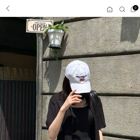
0
0
1초 회원가입
로그인
ENG
TW
콘텐츠
리뷰 & 혜택
플러스핏
회원혜택
입
JP
CATEGORY
COMMUNITY
도착보장⚡
ALL
인플루언서 pick!
익스클루시브
신상 5%
아우터
베스트
티셔츠
MADE
니트