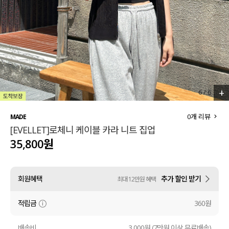
세트할인 ~30%
블라우스
하객룩
원피스
살안타템
팬츠
110사이즈
스커트
+
6
/
6
플러스핏
액티브웨어
0
개 리뷰
MADE
[EVELLET]로체니 케이블 카라 니트 집업
티셔츠
언더웨어
35,800원
팬츠
ACC
회원혜택
추가 할인 받기
최대 12만원 혜택
셔츠
적립금
360원
원피스
니트
배송비
3,000원 (7만원 이상 무료배송)