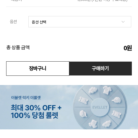
수영복
옵션
아우터
스커트
0
원
총 상품 금액
언더웨어/파자마
코디템
장바구니
구매하기
FIT ZOOM