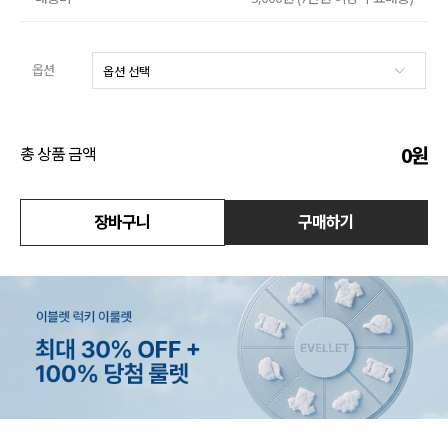
수영복
옵션
아우터
스커트
0
원
총 상품 금액
언더웨어/파자마
장바구니
구매하기
코디템
FIT ZOOM