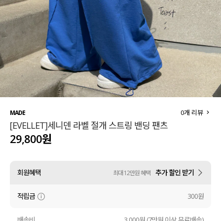
세트할인 ~30%
블라우스
하객룩
원피스
살안타템
팬츠
110사이즈
스커트
플러스핏
액티브웨어
0
개 리뷰
MADE
[EVELLET]세니덴 라벨 절개 스트링 밴딩 팬츠
티셔츠
언더웨어
29,800원
팬츠
ACC
회원혜택
추가 할인 받기
최대 12만원 혜택
셔츠
적립금
300원
원피스
니트
배송비
3,000원 (7만원 이상 무료배송)