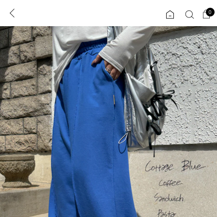
0
0
1초 회원가입
로그인
ENG
TW
콘텐츠
리뷰 & 혜택
플러스핏
회원혜택
입
JP
CATEGORY
COMMUNITY
도착보장⚡
ALL
인플루언서 pick!
익스클루시브
신상 5%
아우터
베스트
티셔츠
MADE
니트