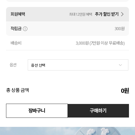
액티브
회원혜택
추가 할인 받기
최대 12만원 혜택
아우터
적립금
300원
스커트
배송비
3,000원 (7만원 이상 무료배송)
언더웨어/파자마
옵션
코디템
FIT ZOOM
0
원
총 상품 금액
장바구니
구매하기