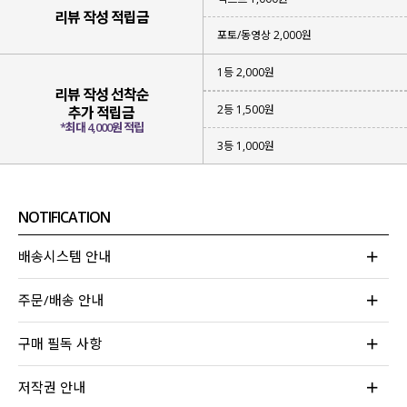
리뷰 작성 적립금
포토/동영상 2,000원
1등 2,000원
리뷰 작성 선착순
2등 1,500원
추가 적립금
*최대 4,000원 적립
3등 1,000원
NOTIFICATION
▪ 성글하면서
가벼운 짜임의 니트
아이템
▪
햇빛을 막아 줄 수 있고
부담 없이 입어지는 아이템
배송시스템 안내
▪
베이직한 컬러감
으로 다양한 스타일링 가능
주문/배송 안내
위에 하나라도 해당되는 아이템을 찾고 계신다면
이번 니트 가디건에 집중해 주세요!
구매 필독 사항
무더운 여름에도 부담 없어 걸쳐져
나도 모르게 손이 자주 가게 될 아이템이라
저작권 안내
눈여겨보시면 좋을 것 같아요!