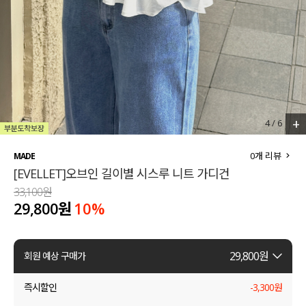
세트할인 ~30%
블라우스
하객룩
원피스
살안타템
팬츠
110사이즈
스커트
+
4
/
6
플러스핏
액티브웨어
0
개 리뷰
MADE
[EVELLET]오브인 길이별 시스루 니트 가디건
티셔츠
언더웨어
33,100원
29,800원
10
%
팬츠
ACC
셔츠
29,800
원
회원 예상 구매가
원피스
즉시할인
-
3,300
원
니트