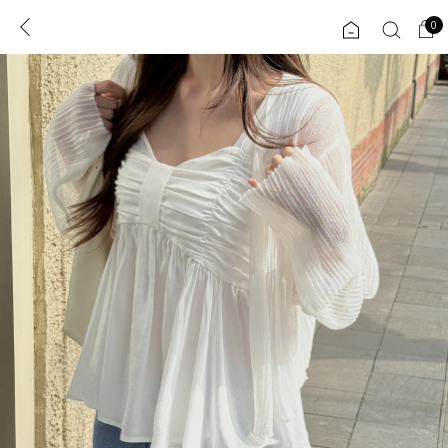
0
0
1초 회원가입
로그인
ENG
TW
콘텐츠
리뷰 & 혜택
플러스핏
회원혜택
입
JP
CATEGORY
COMMUNITY
도착보장⚡
ALL
인플루언서 pick!
익스클루시브
신상 5%
아우터
베스트
티셔츠
MADE
니트