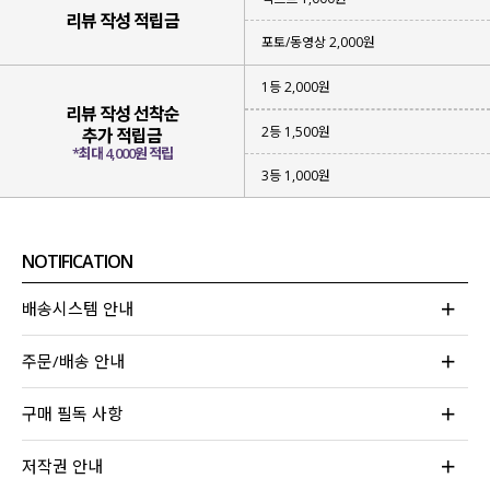
리뷰 작성 적립금
포토/동영상 2,000원
1등 2,000원
리뷰 작성 선착순
2등 1,500원
추가 적립금
*최대 4,000원 적립
3등 1,000원
NOTIFICATION
▪ 성글하면서
가벼운 짜임의 니트
아이템
▪
햇빛을 막아 줄 수 있고
부담 없이 입어지는 아이템
배송시스템 안내
▪
베이직한 컬러감
으로 다양한 스타일링 가능
주문/배송 안내
위에 하나라도 해당되는 아이템을 찾고 계신다면
이번 니트 가디건에 집중해 주세요!
구매 필독 사항
무더운 여름에도 부담 없어 걸쳐져
나도 모르게 손이 자주 가게 될 아이템이라
저작권 안내
눈여겨보시면 좋을 것 같아요!