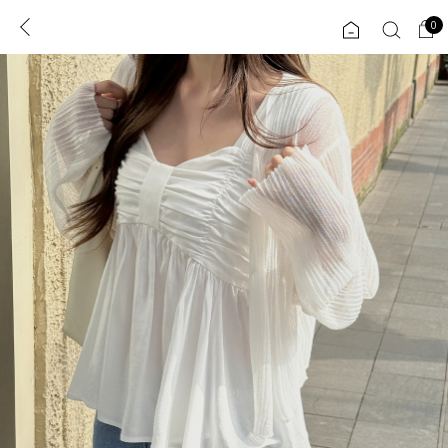
0
0
1초 회원가입
로그인
ENG
TW
콘텐츠
리뷰 & 혜택
플러스핏
회원혜택
입
JP
CATEGORY
COMMUNITY
도착보장⚡
ALL
인플루언서 pick!
익스클루시브
신상 5%
아우터
베스트
티셔츠
MADE
니트