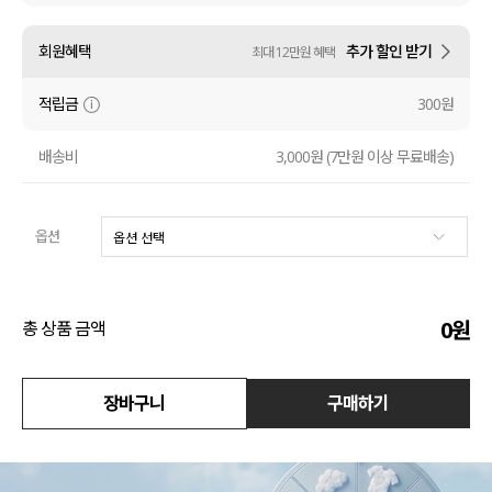
수영복
회원혜택
추가 할인 받기
최대 12만원 혜택
아우터
적립금
300원
스커트
배송비
3,000원 (7만원 이상 무료배송)
언더웨어/파자마
옵션
코디템
FIT ZOOM
0
원
총 상품 금액
장바구니
구매하기