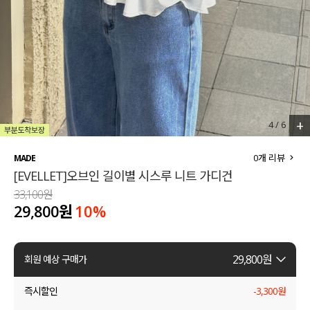
세트할인 ~30%
블라우스
하객룩
원피스
살안타템
팬츠
110사이즈
스커트
+
4
/
6
플러스핏
액티브웨어
0
개 리뷰
MADE
[EVELLET]오브인 길이별 시스루 니트 가디건
티셔츠
언더웨어
33,100원
29,800원
10
%
팬츠
ACC
셔츠
29,800
원
회원 예상 구매가
원피스
즉시할인
-
3,300
원
니트