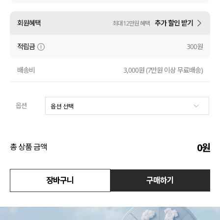
액티브
회원혜택
추가 할인 받기
최대 12만원 혜택
아우터
적립금
300원
스커트
배송비
3,000원 (7만원 이상 무료배송)
언더웨어/파자마
옵션
코디템
FIT ZOOM
0
원
총 상품 금액
장바구니
구매하기