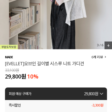
세트할인 ~30%
블라우스
하객룩
원피스
살안타템
팬츠
110사이즈
스커트
+
4
/
6
플러스핏
액티브웨어
0
개 리뷰
MADE
[EVELLET]오브인 길이별 시스루 니트 가디건
티셔츠
언더웨어
33,100원
29,800원
10
%
팬츠
ACC
셔츠
29,800
원
회원 예상 구매가
원피스
즉시할인
-
3,300
원
니트