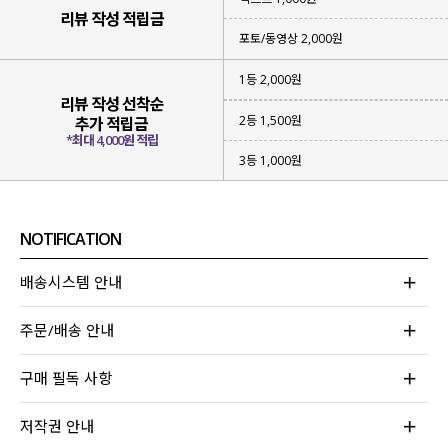
리뷰 작성 적립금
포토/동영상 2,000원
1등 2,000원
리뷰 작성 선착순
2등 1,500원
추가 적립금
*최대 4,000원 적립
3등 1,000원
NOTIFICATION
▪ 성글하면서
가벼운 짜임의 니트
아이템
▪
햇빛을 막아 줄 수 있고
부담 없이 입어지는 아이템
배송시스템 안내
▪
베이직한 컬러감
으로 다양한 스타일링 가능
주문/배송 안내
위에 하나라도 해당되는 아이템을 찾고 계신다면
이번 니트 가디건에 집중해 주세요!
구매 필독 사항
무더운 여름에도 부담 없어 걸쳐져
나도 모르게 손이 자주 가게 될 아이템이라
저작권 안내
눈여겨보시면 좋을 것 같아요!