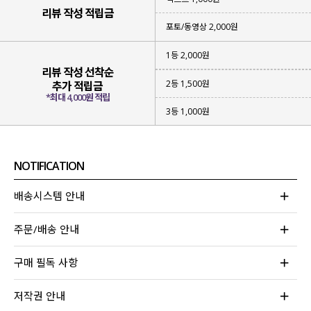
리뷰 작성 적립금
포토/동영상 2,000원
1등 2,000원
리뷰 작성 선착순
2등 1,500원
추가 적립금
*최대 4,000원 적립
3등 1,000원
NOTIFICATION
▪ 성글하면서
가벼운 짜임의 니트
아이템
▪
햇빛을 막아 줄 수 있고
부담 없이 입어지는 아이템
배송시스템 안내
▪
베이직한 컬러감
으로 다양한 스타일링 가능
주문/배송 안내
위에 하나라도 해당되는 아이템을 찾고 계신다면
이번 니트 가디건에 집중해 주세요!
구매 필독 사항
무더운 여름에도 부담 없어 걸쳐져
나도 모르게 손이 자주 가게 될 아이템이라
저작권 안내
눈여겨보시면 좋을 것 같아요!