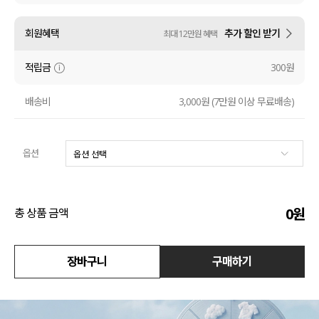
수영복
회원혜택
추가 할인 받기
최대 12만원 혜택
아우터
적립금
300원
스커트
배송비
3,000원 (7만원 이상 무료배송)
언더웨어/파자마
옵션
코디템
FIT ZOOM
0
원
총 상품 금액
장바구니
구매하기