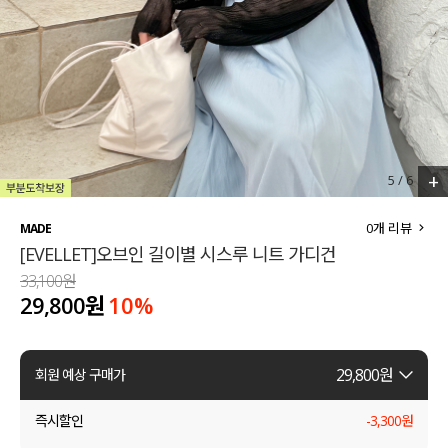
세트할인 ~30%
블라우스
하객룩
원피스
살안타템
팬츠
110사이즈
스커트
+
5
/
6
플러스핏
액티브웨어
0
개 리뷰
MADE
[EVELLET]오브인 길이별 시스루 니트 가디건
티셔츠
언더웨어
33,100원
29,800원
10
%
팬츠
ACC
셔츠
29,800
원
회원 예상 구매가
원피스
즉시할인
-
3,300
원
니트