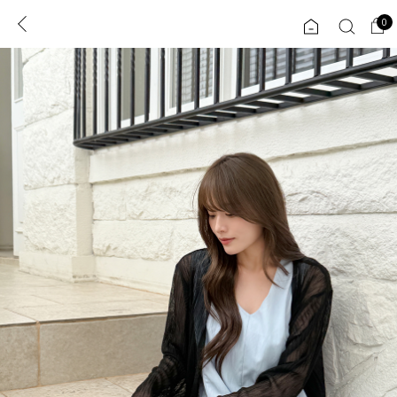
0
0
1초 회원가입
로그인
ENG
TW
콘텐츠
리뷰 & 혜택
플러스핏
회원혜택
입
JP
CATEGORY
COMMUNITY
도착보장⚡
ALL
인플루언서 pick!
익스클루시브
신상 5%
아우터
베스트
티셔츠
MADE
니트