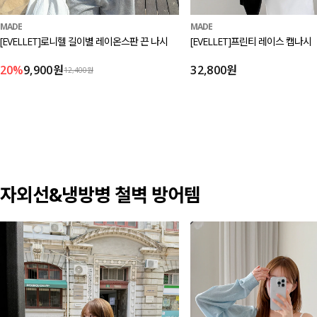
MADE
MADE
[EVELLET]로니헬 길이별 레이온스판 끈 나시
[EVELLET]프린티 레이스 캡나시
20%
9,900원
32,800원
12,400원
자외선&냉방병 철벽 방어템