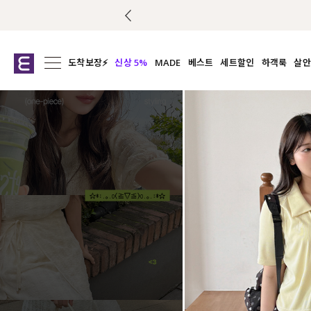
도착보장⚡
신상 5%
MADE
베스트
세트할인
하객룩
살안
전체보기
전체보기
전체보기
전
익스클루시브
코디세트
상의
캡나
아우터
1&1
하의
셔츠/블
티셔츠
여름코디추천
원피스
여
니트
슬랙
블라우스
원피스
팬츠
스커트
액티브웨어
언더웨어
ACC