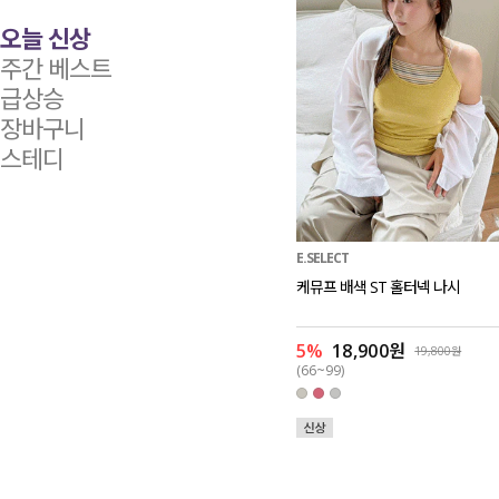
오늘 신상
주간 베스트
급상승
장바구니
스테디
E.SELECT
케뮤프 배색 ST 홀터넥 나시
5%
18,900원
19,800원
(66~99)