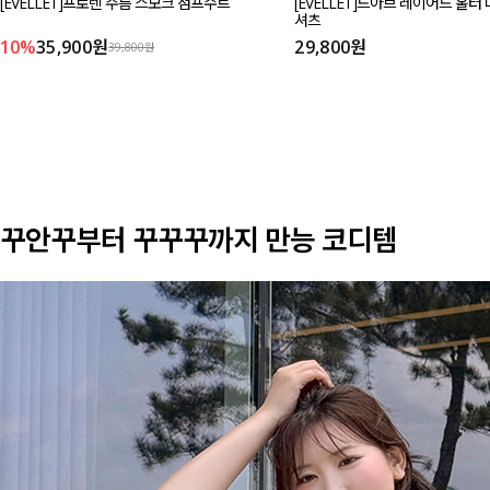
[EVELLET]프로렌 주름 스모크 점프수트
[EVELLET]드아브 레이어드 홀터
셔츠
10%
35,900원
29,800원
39,800원
꾸안꾸부터 꾸꾸꾸까지 만능 코디템