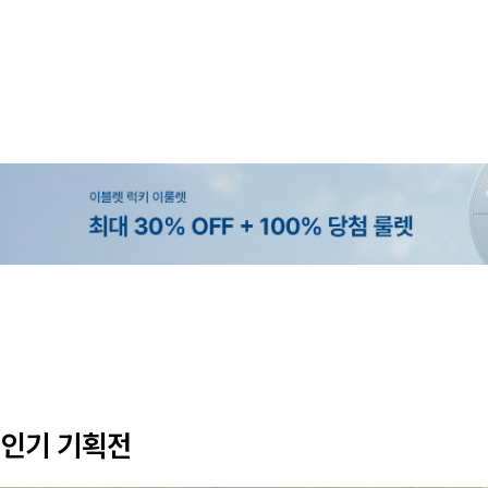
MADE
MADE
MADE
EXCLUSIVE
[EVELLET]커버핏 쿨메쉬 군살 보정
[CURVE]루이체 쿨 스판 리오셀 
[EVELLET]로니헬 길이별 레이온
[EVELLET]오베루 쿨강연 스판 슬
밴딩팬츠
츠컷 데님팬츠
나시
26,800원
5%
20%
34,800원
56,100원
9,900원
12,400원
59,000원
인기 기획전
(28~38)
(30~38)
(66~110)
(28~38)