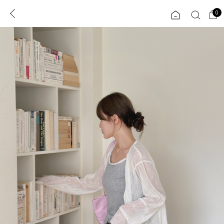
0
0
1초 회원가입
로그인
ENG
TW
콘텐츠
리뷰 & 혜택
플러스핏
회원혜택
입
JP
CATEGORY
COMMUNITY
도착보장⚡
ALL
인플루언서 pick!
익스클루시브
신상 5%
아우터
베스트
티셔츠
MADE
니트