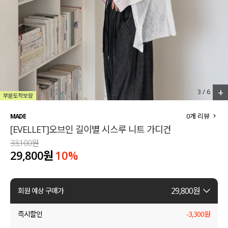
세트할인 ~30%
블라우스
하객룩
원피스
살안타템
팬츠
110사이즈
스커트
+
4
/
6
플러스핏
액티브웨어
0
개 리뷰
MADE
[EVELLET]오브인 길이별 시스루 니트 가디건
티셔츠
언더웨어
33,100원
29,800원
10
%
팬츠
ACC
셔츠
29,800
원
회원 예상 구매가
원피스
즉시할인
-
3,300
원
니트