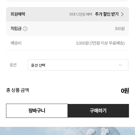
수영복
회원혜택
추가 할인 받기
최대 12만원 혜택
아우터
적립금
300원
스커트
배송비
3,000원 (7만원 이상 무료배송)
언더웨어/파자마
옵션
코디템
FIT ZOOM
0
원
총 상품 금액
장바구니
구매하기