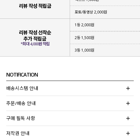
리뷰 작성 적립금
포토/동영상 2,000원
1등 2,000원
리뷰 작성 선착순
2등 1,500원
추가 적립금
*최대 4,000원 적립
3등 1,000원
NOTIFICATION
▪ 성글하면서
가벼운 짜임의 니트
아이템
▪
햇빛을 막아 줄 수 있고
부담 없이 입어지는 아이템
배송시스템 안내
▪
베이직한 컬러감
으로 다양한 스타일링 가능
주문/배송 안내
위에 하나라도 해당되는 아이템을 찾고 계신다면
이번 니트 가디건에 집중해 주세요!
구매 필독 사항
무더운 여름에도 부담 없어 걸쳐져
나도 모르게 손이 자주 가게 될 아이템이라
저작권 안내
눈여겨보시면 좋을 것 같아요!