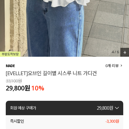
세트할인 ~30%
블라우스
하객룩
원피스
살안타템
팬츠
110사이즈
스커트
+
4
/
6
플러스핏
액티브웨어
0
개 리뷰
MADE
[EVELLET]오브인 길이별 시스루 니트 가디건
티셔츠
언더웨어
33,100원
29,800원
10
%
팬츠
ACC
셔츠
29,800
원
회원 예상 구매가
원피스
즉시할인
-
3,300
원
니트