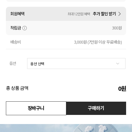
액티브
회원혜택
추가 할인 받기
최대 12만원 혜택
아우터
적립금
300원
스커트
배송비
3,000원 (7만원 이상 무료배송)
언더웨어/파자마
옵션
코디템
FIT ZOOM
0
원
총 상품 금액
장바구니
구매하기