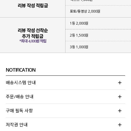
리뷰 작성 적립금
포토/동영상 2,000원
1등 2,000원
리뷰 작성 선착순
2등 1,500원
추가 적립금
*최대 4,000원 적립
3등 1,000원
NOTIFICATION
▪ 성글하면서
가벼운 짜임의 니트
아이템
▪
햇빛을 막아 줄 수 있고
부담 없이 입어지는 아이템
배송시스템 안내
▪
베이직한 컬러감
으로 다양한 스타일링 가능
주문/배송 안내
위에 하나라도 해당되는 아이템을 찾고 계신다면
이번 니트 가디건에 집중해 주세요!
구매 필독 사항
무더운 여름에도 부담 없어 걸쳐져
나도 모르게 손이 자주 가게 될 아이템이라
저작권 안내
눈여겨보시면 좋을 것 같아요!