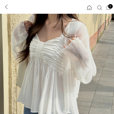
0
0
1초 회원가입
로그인
ENG
TW
콘텐츠
리뷰 & 혜택
플러스핏
회원혜택
입
JP
CATEGORY
COMMUNITY
도착보장⚡
ALL
인플루언서 pick!
익스클루시브
신상 5%
아우터
베스트
티셔츠
MADE
니트