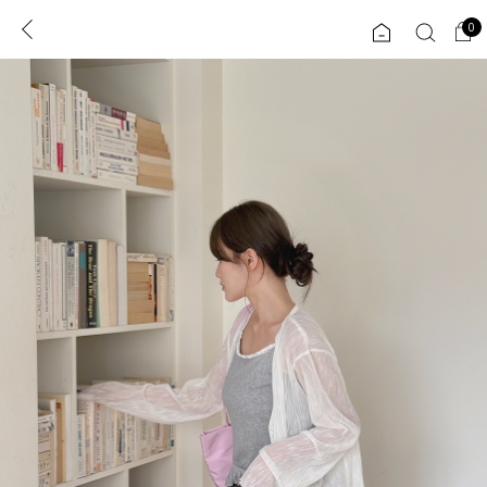
0
0
1초 회원가입
로그인
ENG
TW
콘텐츠
리뷰 & 혜택
플러스핏
회원혜택
입
JP
CATEGORY
COMMUNITY
도착보장⚡
ALL
인플루언서 pick!
익스클루시브
신상 5%
아우터
베스트
티셔츠
MADE
니트