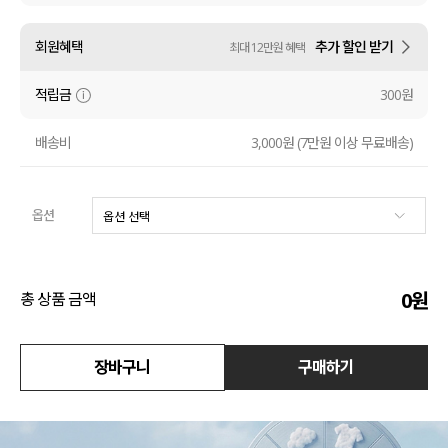
액티브
회원혜택
추가 할인 받기
최대 12만원 혜택
아우터
적립금
300원
스커트
배송비
3,000원 (7만원 이상 무료배송)
언더웨어/파자마
옵션
코디템
FIT ZOOM
0
원
총 상품 금액
장바구니
구매하기