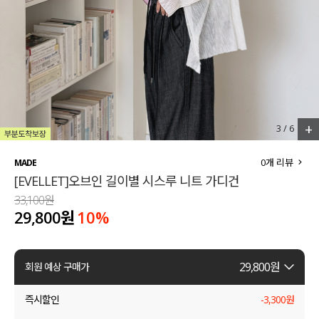
세트할인 ~30%
블라우스
하객룩
원피스
살안타템
팬츠
110사이즈
스커트
+
3
/
6
플러스핏
액티브웨어
0
개 리뷰
MADE
[EVELLET]오브인 길이별 시스루 니트 가디건
티셔츠
언더웨어
33,100원
29,800원
10
%
팬츠
ACC
셔츠
29,800
원
회원 예상 구매가
원피스
즉시할인
-
3,300
원
니트