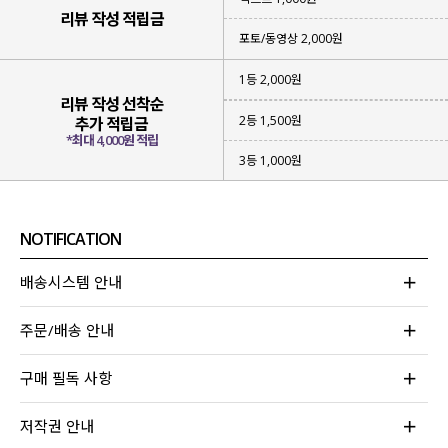
리뷰 작성 적립금
포토/동영상 2,000원
1등 2,000원
리뷰 작성 선착순
2등 1,500원
추가 적립금
*최대 4,000원 적립
3등 1,000원
NOTIFICATION
▪ 성글하면서
가벼운 짜임의 니트
아이템
▪
햇빛을 막아 줄 수 있고
부담 없이 입어지는 아이템
배송시스템 안내
▪
베이직한 컬러감
으로 다양한 스타일링 가능
주문/배송 안내
위에 하나라도 해당되는 아이템을 찾고 계신다면
이번 니트 가디건에 집중해 주세요!
구매 필독 사항
무더운 여름에도 부담 없어 걸쳐져
나도 모르게 손이 자주 가게 될 아이템이라
저작권 안내
눈여겨보시면 좋을 것 같아요!