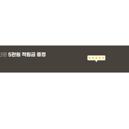
MADE
E.SELECT
E.SELECT
MADE
MADE
E.SELECT
MADE
EXCLUSIVE
 군살 보정 와이
츠
 쿨 밴딩팬츠
 스판 슬랙스
[EVELLET]스티아 나일론 핀턱 스트링 커
티로하 시스루 버튼 티셔츠
텔로파 리오셀 랩 블라우스
[EVELLET]릴리브 길이별 쿨 밴딩팬츠
[EVELLET]세히렌
유론프 나일론 랩 
[EVELLET]로디므
일상팬츠 Vol.28
브드 밴딩팬츠
슬랙스
36,800원
29,800원
37,800원
19,800원
28%
49,800원
16,800원
43,800원
26,900
(30~40)
(66~100)
(66~99)
(28~42)
(66~110)
(77~100)
(66~110)
(30~37)