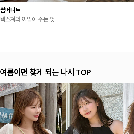
썸머니트
텍스쳐와 짜임이 주는 멋
햇살 아래 더 예쁜 셔츠&블라우스