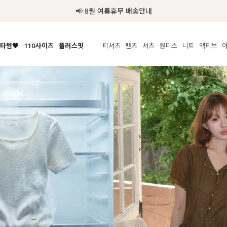
추가금 NO! 오늘주문 오늘도착 보장 배송서비스 🚚
타템🧡
110사이즈
플러스핏
티셔츠
팬츠
셔츠
원피스
니트
수영복
체보기
전체보기
전체보기
전체보기
전체보기
전체보기
전체보기
전체보기
전체보기
전
시/나시
MADE
아우터
티셔츠
쿨팬츠
신상
MADE
MADE
MADE
라우스/티셔츠
상의
상의
롱티셔츠
일상팬츠
셔츠
신상
썸머 니트
애슬레져
름니트
하의
하의
티블라우스
데님
뷔스티에
미니
가디건·집업
스윔웨어
점
스/팬츠
원피스
원피스
맨투맨/후디
코튼
블라우스
미디/롱
니트웨어
ETC
원피스
액티브웨어
폴라
슬랙스
뷔스티에/레이어드
오버핏 니트
세트
ETC
민소매/나시
숏츠
하객룩
데일리 니트
크롭
트레이닝
페스티벌/바캉스
반팔
밴딩팬츠
셀프웨딩
긴팔
길이별
38INCH~