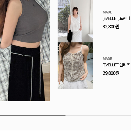
MADE
[EVELLET]논벨
29,800원
E.SELECT
리케하 도트 스트
43,800원