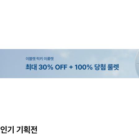
MADE
SET SALE
MADE
MADE
[EVELLET]오브인 길이별 시스루 
[세트상품]가성비 반팔 티셔츠 1+
[EVELLET]로니헬 길이별 레이온
[EVELLET]듀모아 워터 팬츠 레깅
디건
나시
10%
10%
20%
49,800원
29,800원
28,500원
9,900원
12,400원
33,100원
31,600원
인기 기획전
(66~110)
(66~110)
(29~40)