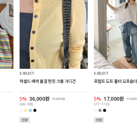
E.SELECT
E.SELECT
하셀드 배색 물결 펀칭 크롭 가디건
프렐트 도트 홀터 오프숄더
5%
36,000원
5%
17,000원
37,800원
17,80
(66~99)
(77~110)