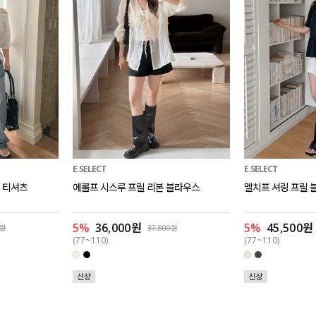
E.SELECT
E.SELECT
 티셔츠
에롤프 시스루 프릴 리본 블라우스
멜치프 셔링 프릴 
5%
36,000원
5%
45,500원
0원
37,800원
(77~110)
(77~110)