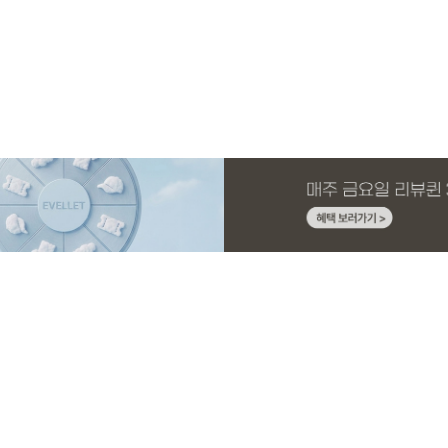
MADE
E.SELECT
MADE
MADE
MADE
E.SELECT
MADE
EXCLUSIVE
니트 가
1 세트
스판 끈
스
[EVELLET]커버핏 쿨메쉬 군살 보정 4.5부
로텔프 길이별 나일론 라인 스트링 밴딩팬
[EVELLET]오브아 코튼 베이직 티셔츠
[EVELLET]로인느 래터링 래쉬가드
[EVELLET]커버미 쿨메쉬
클로티 시스루 ST 거즈 셔
[EVELLET]릴리브 길이별
[EVELLET]오베루 쿨강연
밴딩팬츠
츠
드 밴딩팬츠
26,800원
22,800원
15%
37,800원
14,800원
32,800원
22,800원
19,800원
34,800원
17,400원
(28~38)
(28~38)
(66~110)
(66~110)
(28~38)
(77~110)
(28~42)
(28~38)