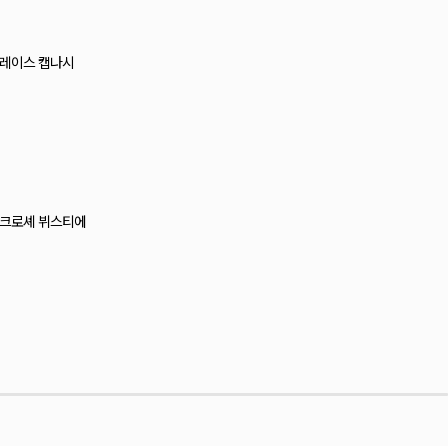
드 거즈 포켓 언발 롱셔츠
랩 레이어드 뷔스티에