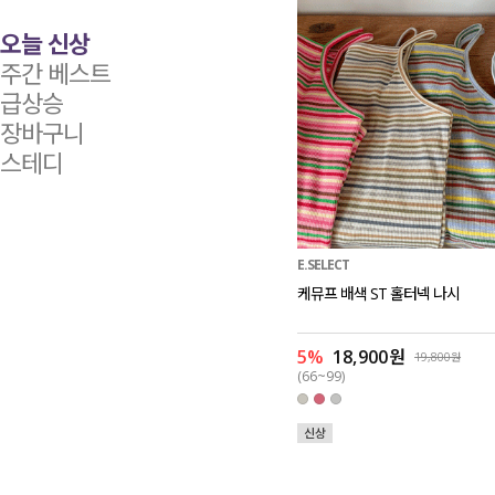
오늘 신상
주간 베스트
급상승
장바구니
스테디
E.SELECT
케뮤프 배색 ST 홀터넥 나시
5%
18,900원
19,800원
(66~99)