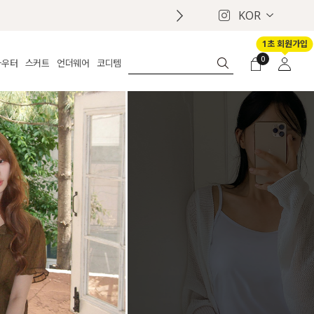
KOR
1초 회원가입
0
아우터
스커트
언더웨어
코디템
체보기
전체보기
전체보기
전체보기
로그인
가디건
롱
보정웨어
MADE
회원가입
자켓
데님
브라
신상
마이페이지
퍼/집업
린넨
팬티
벨트
코트
미니/미디
인견
슈즈
패딩
팬츠 스커트
나시/속바지
백
파자마
쥬얼리
ETC
액세서리
세트
양말/스타킹
세트