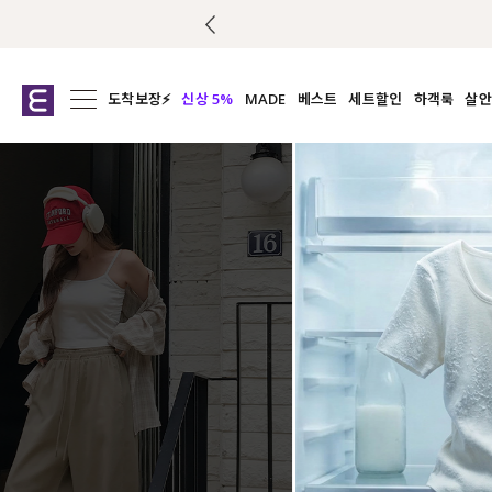
도착보장⚡
신상 5%
MADE
베스트
세트할인
하객룩
살안
전체보기
전체보기
전체보기
전
익스클루시브
코디세트
상의
캡나
아우터
1&1
하의
셔츠/블
티셔츠
여름코디추천
원피스
여
니트
슬랙
블라우스
원피스
팬츠
스커트
액티브웨어
언더웨어
ACC