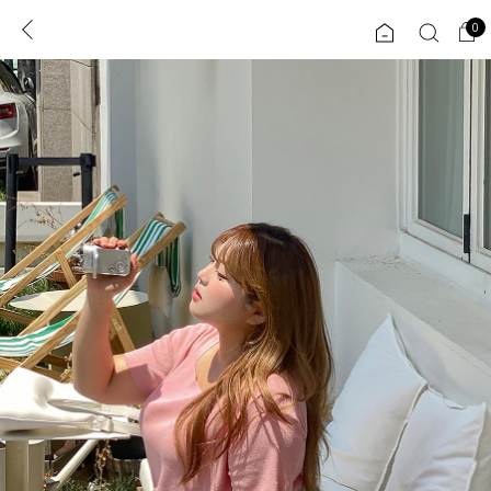
0
0
1초 회원가입
로그인
ENG
TW
콘텐츠
리뷰 & 혜택
플러스핏
회원혜택
입
JP
CATEGORY
COMMUNITY
도착보장⚡
ALL
인플루언서 pick!
익스클루시브
신상 5%
아우터
베스트
티셔츠
MADE
니트