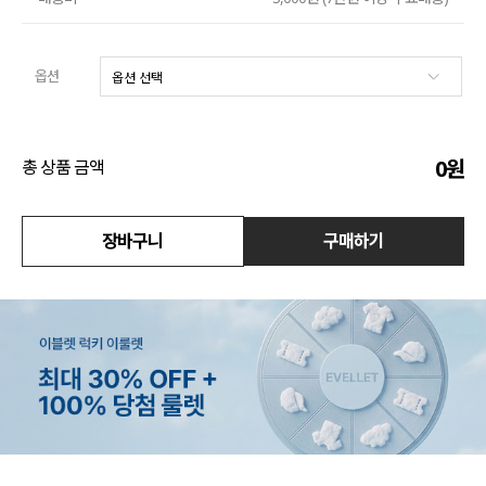
수영복
옵션
아우터
스커트
0
원
총 상품 금액
언더웨어/파자마
장바구니
구매하기
코디템
FIT ZOOM