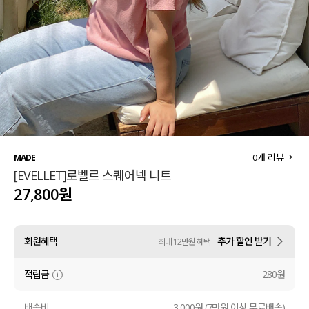
세트할인 ~30%
블라우스
하객룩
원피스
살안타템
팬츠
110사이즈
스커트
플러스핏
액티브웨어
0
개 리뷰
MADE
[EVELLET]로벨르 스퀘어넥 니트
티셔츠
언더웨어
27,800원
팬츠
ACC
회원혜택
추가 할인 받기
최대 12만원 혜택
셔츠
적립금
280원
원피스
니트
배송비
3,000원 (7만원 이상 무료배송)