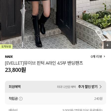
세트할인 ~30%
블라우스
하객룩
원피스
살안타템
팬츠
110사이즈
스커트
+
2
/
6
플러스핏
액티브웨어
0
개 리뷰
MADE
[EVELLET]뮤이브 핀턱 A라인 4.5부 밴딩팬츠
티셔츠
언더웨어
23,800원
팬츠
ACC
회원혜택
추가 할인 받기
최대 12만원 혜택
셔츠
적립금
240원
원피스
니트
배송비
3,000원 (7만원 이상 무료배송)