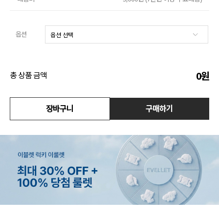
수영복
옵션
아우터
스커트
0
원
총 상품 금액
언더웨어/파자마
장바구니
구매하기
코디템
FIT ZOOM