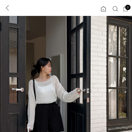
0
0
1초 회원가입
로그인
ENG
TW
콘텐츠
리뷰 & 혜택
플러스핏
회원혜택
입
JP
CATEGORY
COMMUNITY
도착보장⚡
ALL
인플루언서 pick!
익스클루시브
신상 5%
아우터
베스트
티셔츠
MADE
니트