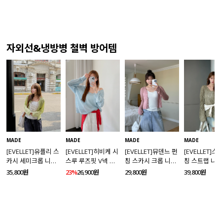
자외선&냉방병 철벽 방어템
MADE
MADE
MADE
MADE
[EVELLET]유플리 스
[EVELLET]히비케 시
[EVELLET]뮤덴느 펀
[EVELLET]
카시 세미크롭 니트
스루 루즈핏 V넥 니
칭 스카시 크롭 니트
칭 스트랩 니
가디건
트
가디건
35,800원
23%
26,900원
29,800원
39,800원