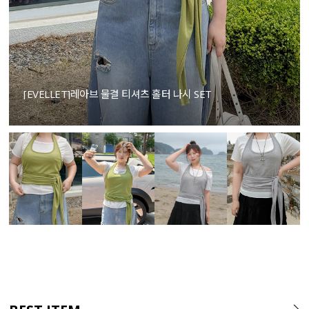
[EVELLET]레아브 물결 티셔츠 홀터 나시 SET