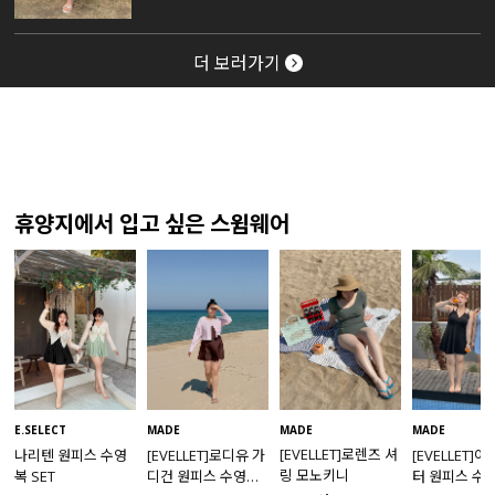
더 보러가기
휴양지에서 입고 싶은 스윔웨어
MADE
E.SELECT
MADE
MADE
[EVELLET]로렌즈 셔
나리텐 원피스 수영
[EVELLET]로디유 가
[EVELLET]
링 모노키니
복 SET
디건 원피스 수영복
터 원피스 수