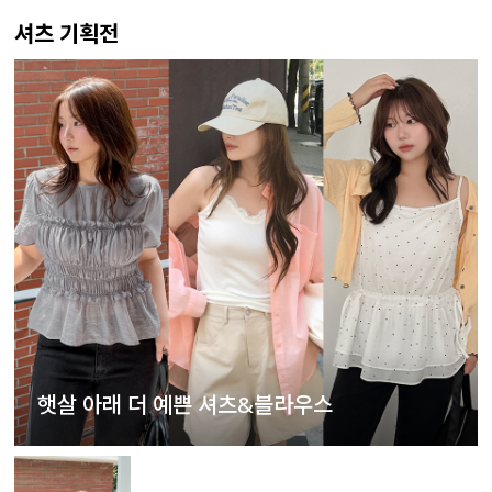
셔츠 기획전
햇살 아래 더 예쁜 셔츠&블라우스