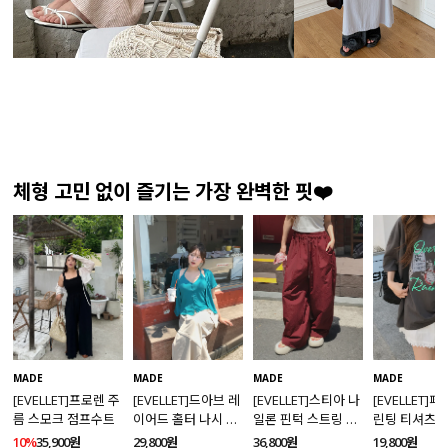
체형 고민 없이 즐기는 가장 완벽한 핏❤️
MADE
MADE
MADE
MADE
[EVELLET]프로렌 주
[EVELLET]드아브 레
[EVELLET]스티아 나
[EVELLET]
름 스모크 점프수트
이어드 홀터 나시 가
일론 핀턱 스트링 커
린팅 티셔츠
디건 티셔츠
브드 밴딩팬츠
10%
35,900원
29,800원
36,800원
19,800원