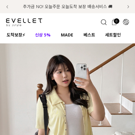
추가금 NO! 오늘주문 오늘도착 보장 배송서비스 🚚
럭키 이룰렛 최대 30% OFF + 100% 당첨
첫구매 한정 인기상품 100원~
📢 8월 여름휴무 배송안내
0
1초 회원가입
로그인
0
ENG
도착보장⚡
신상 5%
MADE
베스트
세트할인
하
TW
콘텐츠
리뷰 & 혜택
플러스핏
회원혜택
입
JP
CATEGORY
COMMUNITY
도착보장⚡
ALL
인플루언서 pick!
익스클루시브
신상 5%
아우터
베스트
티셔츠
MADE
니트