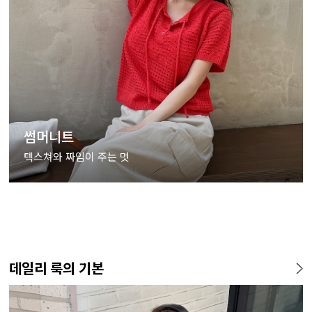
썸머니트
텍스쳐와 짜임이 주는 멋
데일리 룩의 기본