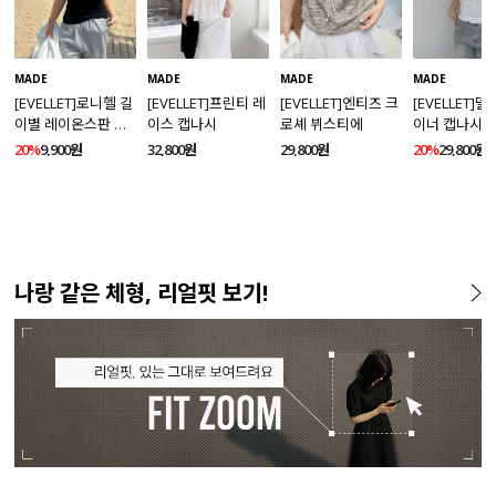
MADE
MADE
MADE
MADE
[EVELLET]로니헬 길
[EVELLET]프린티 레
[EVELLET]엔티즈 크
[EVELLET]
이별 레이온스판 끈
이스 캡나시
로셰 뷔스티에
이너 캡나시
나시
20%
9,900원
32,800원
29,800원
20%
29,800원
나랑 같은 체형, 리얼핏 보기!