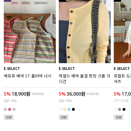
액티브
아우터
스커트
언더웨어/파자마
코디템
E.SELECT
E.SELECT
E.SELECT
케뮤프 배색 ST 홀터넥 나시
하셀드 배색 물결 펀칭 크롭 가
프렐트 도
FIT ZOOM
디건
셔츠
5%
18,900원
5%
36,000원
5%
17,
19,800원
37,800원
(66~99)
(66~99)
(77~110)