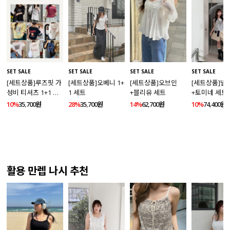
SET SALE
SET SALE
SET SALE
SET SALE
[세트상품]루즈핏 가
[세트상품]오베니 1+
[세트상품]오브인
[세트상품]넬
성비 티셔츠 1+1 세
1 세트
+블리유 세트
+토미네 세트
트
10%
35,700원
28%
35,700원
14%
62,700원
10%
74,400원
활용 만렙 나시 추천