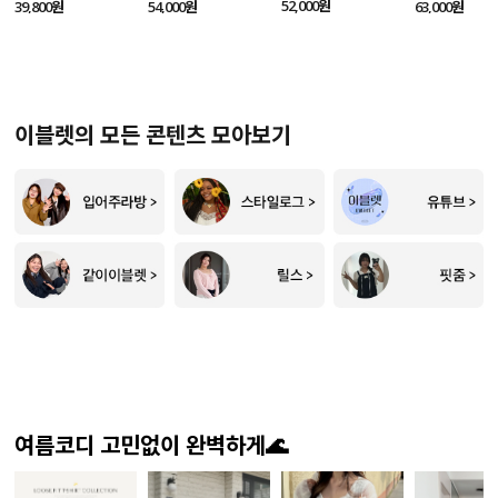
SET
52,000원
39,800원
54,000원
63,000원
이블렛의 모든 콘텐츠 모아보기
여름코디 고민없이 완벽하게🌊