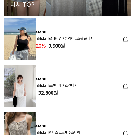
나시 TOP
MADE
[EVELLET]로니헬 길이별 레이온스판 끈 나시
20%
9,900원
MADE
[EVELLET]프린티 레이스 캡나시
32,800원
MADE
[EVELLET]엔티즈 크로셰 뷔스티에