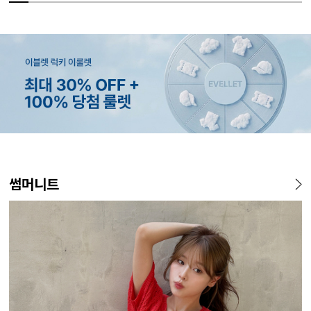
MADE
MADE
MADE
EXCLUSIVE
MADE
E.SELECT
MADE
EXCLUSIVE
MADE
E.SELECT
MADE
MADE
썸머니트
[EVELLET]커버핏 쿨메쉬 군
[CURVE]루이체 쿨 스판 리오
[EVELLET]로니헬 길이별 레
[EVELLET]오베루 쿨강연 스
[EVELLET]오브인 길이별 시
케뮤프 배색 ST 홀터넥 나시
[EVELLET]오베니 찰랑 맥시
일상팬츠 Vol.28 테인드 히든
[EVELL
클로티 시
[EVELL
[EVELL
살 보정 4.5부 밴딩팬츠
셀 와이드 부츠컷 데님팬츠
이온스판 끈 나시
판 슬랙스
스루 니트 가디건
스커트
밴딩 쿨스판 슬랙스
살 보정 
직 티셔츠
밴딩팬츠
5%
20%
26,800원
34,800원
56,100원
9,900원
10%
5%
20%
43,800원
18,900원
29,800원
19,800원
15%
32,800
22,800
19,800
14
59,000원
12,400원
19,800원
33,100원
24,700원
(28~38)
(30~38)
(66~110)
(28~38)
(66~110)
(66~99)
(28~38)
(30~37)
(28~38)
(77~110)
(66~110)
(28~42)