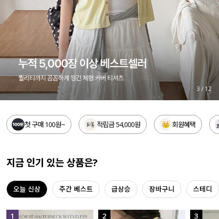
세트할인 ~30%
블라우스
하객룩
원피스
살안타템
팬츠
110사이즈
스커트
3
/
12
플러스핏
액티브웨어
첫 구매 100원~
적립금 54,000원
회원혜택
티셔츠
언더웨어
팬츠
ACC
지금 인기 있는 상품은?
셔츠
오늘 신상
주간 베스트
급상승
장바구니
스테디
원피스
니트