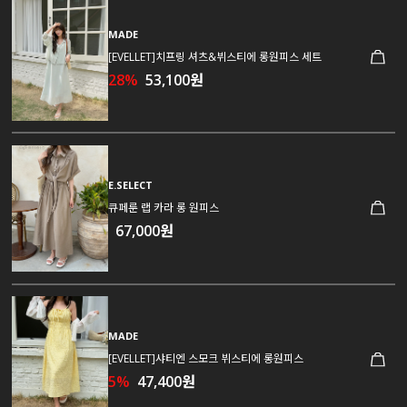
MADE
[EVELLET]치프링 셔츠&뷔스티에 롱원피스 세트
28%
53,100원
E.SELECT
큐페룬 랩 카라 롱 원피스
67,000원
MADE
[EVELLET]샤티엔 스모크 뷔스티에 롱원피스
5%
47,400원