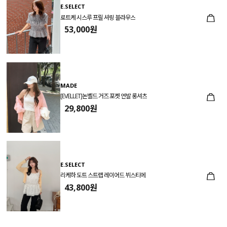
E.SELECT
로트케 시스루 프릴 셔링 블라우스
53,000원
MADE
[EVELLET]논벨드 거즈 포켓 언발 롱셔츠
29,800원
E.SELECT
리케하 도트 스트랩 레이어드 뷔스티에
43,800원