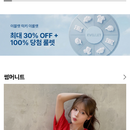
MADE
SET SALE
MADE
MADE
MADE
E.SELECT
MADE
MADE
MADE
E.SELECT
MADE
EXCLUSIV
썸머니트
[EVELLET]오브인 길이별 시
[세트상품]가성비 반팔 티셔츠
[EVELLET]로니헬 길이별 레
[EVELLET]듀모아 워터 팬츠
[EVELLET]커버핏 쿨메쉬 군
로텔프 길이별 나일론 라인 스
[EVELLET]오브아 코튼 베이
[EVELLET]로인느 래터링 래
[EVELL
클로티 시
[EVELL
[EVELL
스루 니트 가디건
1+1 세트
이온스판 끈 나시
레깅스
살 보정 4.5부 밴딩팬츠
트링 밴딩팬츠
직 티셔츠
쉬가드
살 보정 
밴딩팬츠
판 슬랙스
10%
10%
20%
49,800원
29,800원
28,500원
9,900원
15%
26,800원
22,800원
37,800원
14,800원
32,800
22,800
19,800
34,800
12,400원
33,100원
31,600원
17,400원
(66~110)
(66~110)
(29~40)
(28~38)
(28~38)
(66~110)
(66~110)
(28~38)
(77~110)
(28~42)
(28~38)