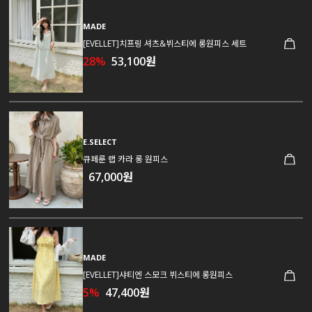
MADE
[EVELLET]치프링 셔츠&뷔스티에 롱원피스 세트
28%
53,100원
E.SELECT
큐페룬 랩 카라 롱 원피스
67,000원
MADE
[EVELLET]샤티엔 스모크 뷔스티에 롱원피스
5%
47,400원