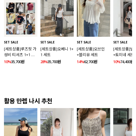
SET SALE
SET SALE
SET SALE
SET SALE
[세트상품]루즈핏 가
[세트상품]오베니 1+
[세트상품]오브인
[세트상품]넬
성비 티셔츠 1+1 세
1 세트
+블리유 세트
+토미네 세트
트
10%
35,700원
28%
35,700원
14%
62,700원
10%
74,400원
활용 만렙 나시 추천