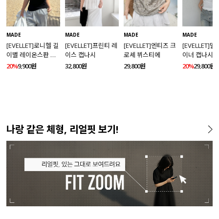
MADE
MADE
MADE
MADE
[EVELLET]로니헬 길
[EVELLET]프린티 레
[EVELLET]엔티즈 크
[EVELLET]
이별 레이온스판 끈
이스 캡나시
로셰 뷔스티에
이너 캡나시
나시
20%
9,900원
32,800원
29,800원
20%
29,800원
나랑 같은 체형, 리얼핏 보기!