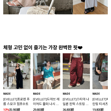
체형 고민 없이 즐기는 가장 완벽한 핏❤️
MADE
MADE
MADE
MADE
[EVELLET]프로렌 주
[EVELLET]드아브 레
[EVELLET]스티아 나
[EVELLET]
름 스모크 점프수트
이어드 홀터 나시 가
일론 핀턱 스트링 커
린팅 티셔츠
디건 티셔츠
브드 밴딩팬츠
10%
35,900원
29,800원
36,800원
19,800원