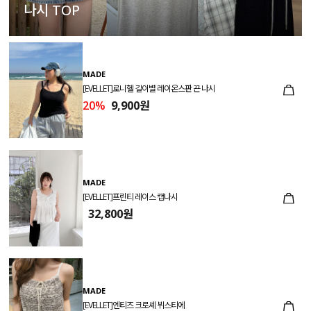
나시 TOP
MADE
[EVELLET]로니헬 길이별 레이온스판 끈 나시
20%
9,900원
MADE
[EVELLET]프린티 레이스 캡나시
32,800원
MADE
[EVELLET]엔티즈 크로셰 뷔스티에