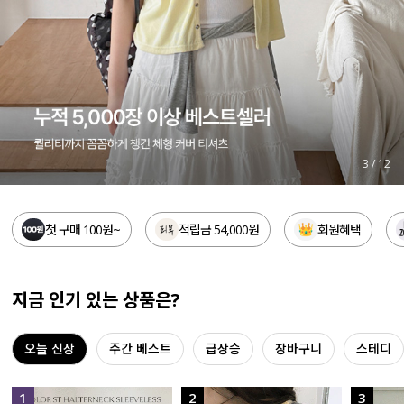
세트할인 ~30%
블라우스
하객룩
원피스
살안타템
팬츠
110사이즈
스커트
3
/
12
플러스핏
액티브웨어
첫 구매 100원~
적립금 54,000원
회원혜택
티셔츠
언더웨어
팬츠
ACC
지금 인기 있는 상품은?
셔츠
오늘 신상
주간 베스트
급상승
장바구니
스테디
원피스
니트