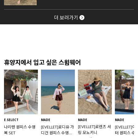
더 보러가기
휴양지에서 입고 싶은 스윔웨어
MADE
E.SELECT
MADE
MADE
[EVELLET]로렌즈 셔
나리텐 원피스 수영
[EVELLET]로디유 가
[EVELLET]
링 모노키니
복 SET
디건 원피스 수영복
터 원피스 수