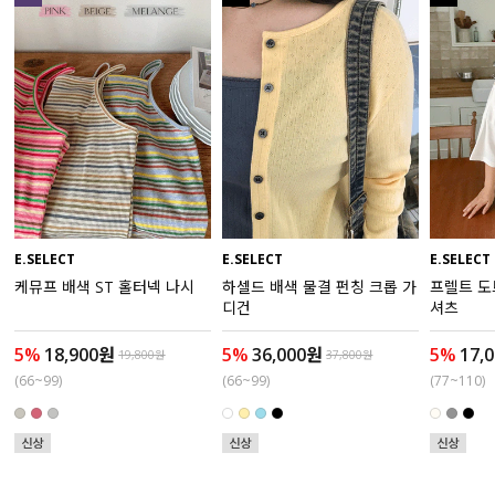
액티브
아우터
스커트
언더웨어/파자마
코디템
E.SELECT
E.SELECT
E.SELECT
케뮤프 배색 ST 홀터넥 나시
하셀드 배색 물결 펀칭 크롭 가
프렐트 도
FIT ZOOM
디건
셔츠
5%
18,900원
5%
36,000원
5%
17,
19,800원
37,800원
(66~99)
(66~99)
(77~110)