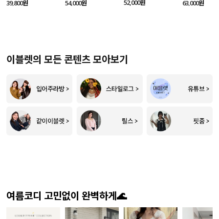
SET
52,000원
39,800원
54,000원
63,000원
이블렛의 모든 콘텐츠 모아보기
여름코디 고민없이 완벽하게🌊