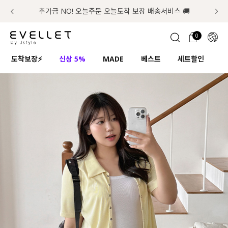
추가금 NO! 오늘주문 오늘도착 보장 배송서비스 🚚
럭키 이룰렛 최대 30% OFF + 100% 당첨
첫구매 한정 인기상품 100원~
📢 8월 여름휴무 배송안내
0
1초 회원가입
로그인
0
ENG
도착보장⚡
신상 5%
MADE
베스트
세트할인
하
TW
콘텐츠
리뷰 & 혜택
플러스핏
회원혜택
입
JP
CATEGORY
COMMUNITY
도착보장⚡
ALL
인플루언서 pick!
익스클루시브
신상 5%
아우터
베스트
티셔츠
MADE
니트