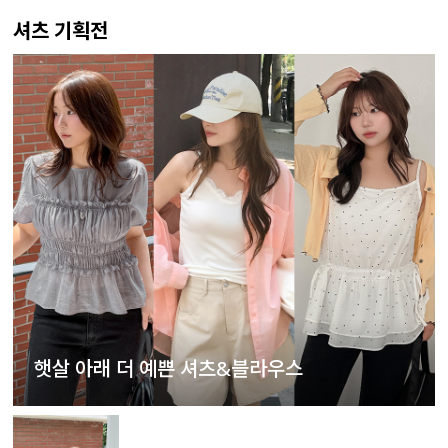
셔츠 기획전
햇살 아래 더 예쁜 셔츠&블라우스