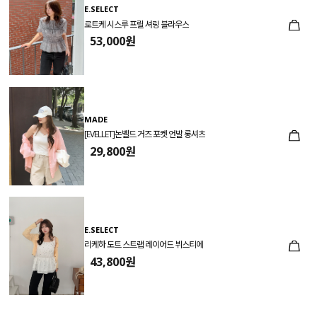
E.SELECT
로트케 시스루 프릴 셔링 블라우스
53,000원
MADE
[EVELLET]논벨드 거즈 포켓 언발 롱셔츠
29,800원
E.SELECT
리케하 도트 스트랩 레이어드 뷔스티에
43,800원