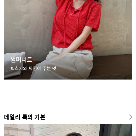
썸머니트
텍스쳐와 짜임이 주는 멋
데일리 룩의 기본