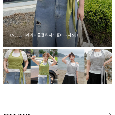
[EVELLET]레아브 물결 티셔츠 홀터 나시 SET