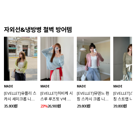
자외선&냉방병 철벽 방어템
MADE
MADE
MADE
MADE
[EVELLET]유플리 스
[EVELLET]히비케 시
[EVELLET]뮤덴느 펀
[EVELLET]
카시 세미크롭 니트
스루 루즈핏 V넥 니
칭 스카시 크롭 니트
칭 스트랩 니
가디건
트
가디건
35,800원
23%
26,900원
29,800원
39,800원