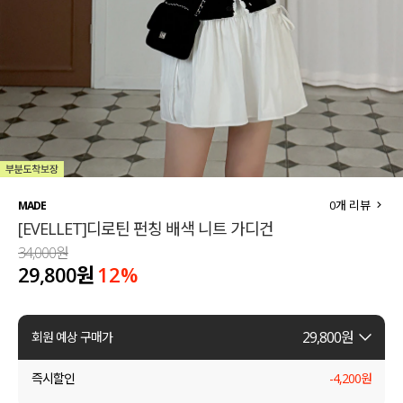
세트할인 ~30%
블라우스
하객룩
원피스
살안타템
팬츠
110사이즈
스커트
플러스핏
액티브웨어
0
개 리뷰
MADE
[EVELLET]디로틴 펀칭 배색 니트 가디건
티셔츠
언더웨어
34,000원
29,800원
12
%
팬츠
ACC
셔츠
29,800
원
회원 예상 구매가
원피스
즉시할인
-
4,200
원
니트