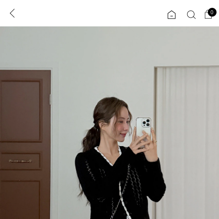
0
0
1초 회원가입
로그인
ENG
TW
콘텐츠
리뷰 & 혜택
플러스핏
회원혜택
입
JP
CATEGORY
COMMUNITY
도착보장⚡
ALL
인플루언서 pick!
익스클루시브
신상 5%
아우터
베스트
티셔츠
MADE
니트