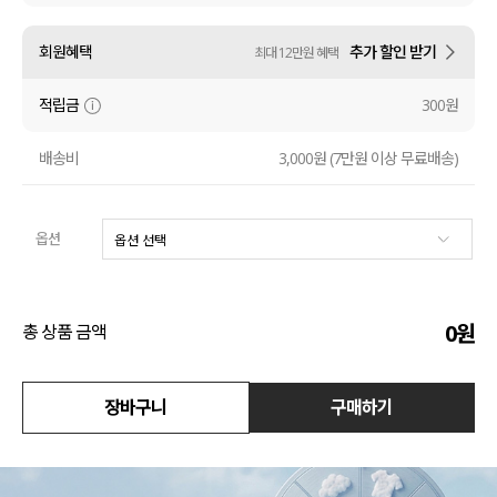
수영복
회원혜택
추가 할인 받기
최대 12만원 혜택
아우터
적립금
300원
스커트
배송비
3,000원 (7만원 이상 무료배송)
언더웨어/파자마
옵션
코디템
FIT ZOOM
0
원
총 상품 금액
장바구니
구매하기