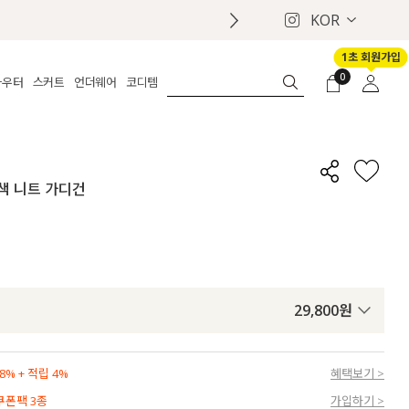
KOR
1초 회원가입
0
아우터
스커트
언더웨어
코디템
체보기
전체보기
전체보기
전체보기
로그인
가디건
롱
보정웨어
MADE
회원가입
자켓
데님
브라
신상
마이페이지
배색 니트 가디건
퍼/집업
린넨
팬티
벨트
코트
미니/미디
인견
슈즈
패딩
팬츠 스커트
나시/속바지
백
파자마
쥬얼리
ETC
액세서리
29,800
원
세트
양말/스타킹
세트
% + 적립 4%
혜택보기 >
 쿠폰팩 3종
가입하기 >