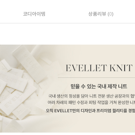
코디아이템
상품리뷰 (
0
)
페이코 ID로 페