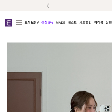
도착보장⚡
신상 5%
MADE
베스트
세트할인
하객룩
살안
전체보기
전체보기
전체보기
전
익스클루시브
코디세트
상의
캡나
아우터
1&1
하의
셔츠/블
티셔츠
여름코디추천
원피스
여
니트
슬랙
블라우스
원피스
팬츠
스커트
액티브웨어
언더웨어
ACC