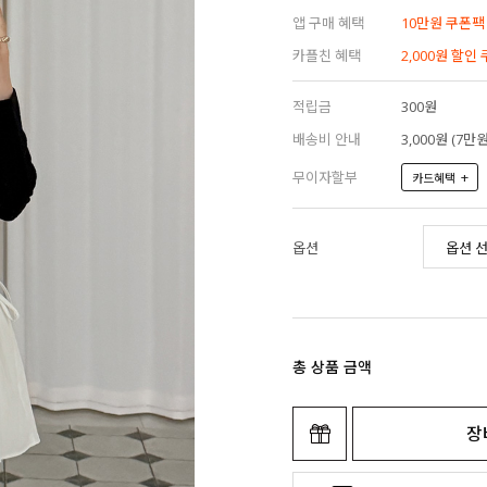
앱 구매 혜택
10만원 쿠폰팩
카플친 혜택
2,000원 할인
적립금
300원
배송비 안내
3,000원 (7
무이자할부
+
카드혜택
옵션
총 상품 금액
장