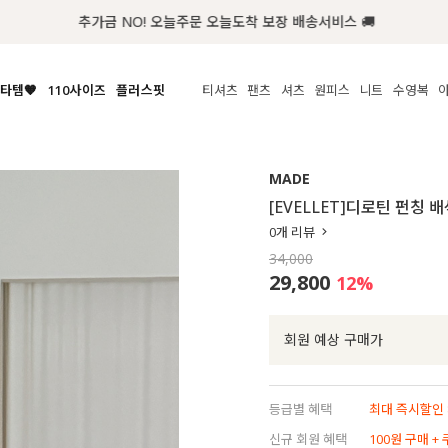
추가금 NO! 오늘주문 오늘도착 보장 배송서비스 🚚
타템🧡
110사이즈
플러스핏
티셔츠
팬츠
셔츠
원피스
니트
액티브
체보기
전체보기
전체보기
전체보기
전체보기
전체보기
전체보기
전체보기
전체보기
전
시/나시
MADE
아우터
티셔츠
쿨팬츠
신상
MADE
MADE
MADE
MADE
라우스/티셔츠
상의
상의
롱티셔츠
일상팬츠
셔츠
신상
썸머 니트
애슬레져
[EVELLET]디로틴 펀칭 
름니트
하의
하의
티블라우스
데님
뷔스티에
미니
가디건·집업
스윔웨어
점
0
개 리뷰
스/팬츠
원피스
원피스
맨투맨/후디
코튼
블라우스
미디/롱
니트웨어
ETC
34,000
원피스
액티브웨어
폴라
슬랙스
뷔스티에/레이어드
오버핏 니트
세트
29,800
12
%
ETC
민소매/나시
숏츠
하객룩
데일리 니트
크롭
트레이닝
페스티벌/바캉스
회원 예상 구매가
반팔
밴딩팬츠
셀프웨딩
긴팔
길이별
등급별 혜택
최대 즉시할인 8
38INCH~
신규 회원 혜택
100원 구매 +