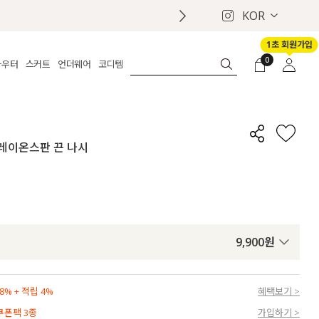
KOR
1초 회원가입
0
아우터
스커트
언더웨어
코디템
체보기
전체보기
전체보기
전체보기
로그인
가디건
롱
보정웨어
MADE
회원가입
자켓
데님
브라
신상
마이페이지
별 레이온스판 끈 나시
퍼/집업
린넨
팬티
벨트
코트
미니/미디
인견
슈즈
패딩
팬츠 스커트
나시/속바지
백
파자마
쥬얼리
ETC
액세서리
9,900
원
세트
양말/스타킹
세트
% + 적립 4%
혜택보기 >
 쿠폰팩 3종
가입하기 >