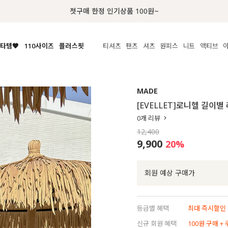
첫구매 한정 인기상품 100원~
타템🧡
110사이즈
플러스핏
티셔츠
팬츠
셔츠
원피스
니트
수영복
체보기
전체보기
전체보기
전체보기
전체보기
전체보기
전체보기
전체보기
전체보기
전
시/나시
MADE
아우터
티셔츠
쿨팬츠
신상
MADE
MADE
MADE
MADE
라우스/티셔츠
상의
상의
롱티셔츠
일상팬츠
셔츠
신상
썸머 니트
애슬레져
[EVELLET]로니헬 길이
름니트
하의
하의
티블라우스
데님
뷔스티에
미니
가디건·집업
스윔웨어
점
0
개 리뷰
스/팬츠
원피스
원피스
맨투맨/후디
코튼
블라우스
미디/롱
니트웨어
ETC
12,400
원피스
액티브웨어
폴라
슬랙스
뷔스티에/레이어드
오버핏 니트
세트
9,900
20
%
ETC
민소매/나시
숏츠
하객룩
데일리 니트
크롭
트레이닝
페스티벌/바캉스
회원 예상 구매가
반팔
밴딩팬츠
셀프웨딩
긴팔
길이별
등급별 혜택
최대 즉시할인 8
38INCH~
신규 회원 혜택
100원 구매 +