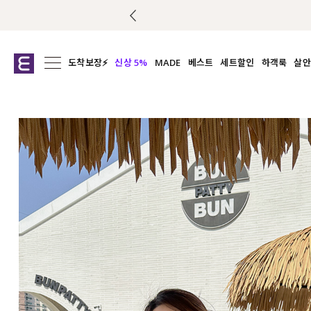
도착보장⚡
신상 5%
MADE
베스트
세트할인
하객룩
살안
전체보기
전체보기
전체보기
전
익스클루시브
코디세트
상의
캡나
아우터
1&1
하의
셔츠/블
티셔츠
여름코디추천
원피스
여
니트
슬랙
블라우스
원피스
팬츠
스커트
액티브웨어
언더웨어
ACC