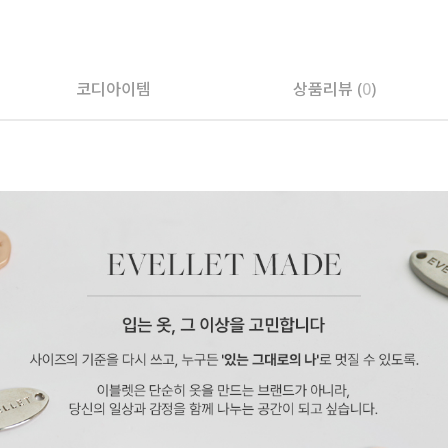
코디아이템
상품리뷰 (
0
)
페이코 ID로 페