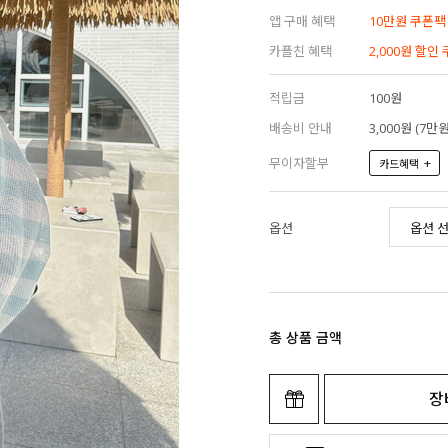
앱 구매 혜택
10만원 쿠폰팩
카플친 혜택
2,000원 할인
적립금
100원
배송비 안내
3,000원 (7
무이자할부
+
카드혜택
옵션
총 상품 금액
장