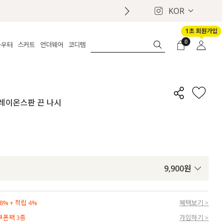
KOR
1초 회원가입
0
아우터
스커트
언더웨어
코디템
체보기
전체보기
전체보기
전체보기
로그인
가디건
롱
보정웨어
MADE
회원가입
자켓
데님
브라
신상
마이페이지
별 레이온스판 끈 나시
퍼/집업
린넨
팬티
벨트
코트
미니/미디
인견
슈즈
패딩
팬츠 스커트
나시/속바지
백
파자마
쥬얼리
ETC
액세서리
9,900
원
세트
양말/스타킹
세트
% + 적립 4%
혜택보기 >
 쿠폰팩 3종
가입하기 >