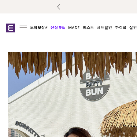
도착보장⚡
신상 5%
MADE
베스트
세트할인
하객룩
살안
전체보기
전체보기
전체보기
전
익스클루시브
코디세트
상의
캡나
아우터
1&1
하의
셔츠/블
티셔츠
여름코디추천
원피스
여
니트
슬랙
블라우스
원피스
팬츠
스커트
액티브웨어
언더웨어
ACC