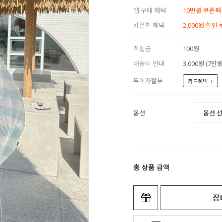
앱 구매 혜택
10만원 쿠폰팩
카플친 혜택
2,000원 할인
적립금
100원
배송비 안내
3,000원 (7
무이자할부
+
카드혜택
옵션
총 상품 금액
장