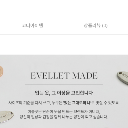
코디아이템
상품리뷰 (
0
)
페이코 ID로 페