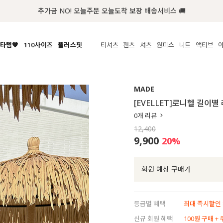
첫구매 한정 인기상품 100원~
타템🧡
110사이즈
플러스핏
티셔츠
팬츠
셔츠
원피스
니트
수영복
체보기
전체보기
전체보기
전체보기
전체보기
전체보기
전체보기
전체보기
전체보기
전
시/나시
MADE
아우터
티셔츠
쿨팬츠
신상
MADE
MADE
MADE
MADE
라우스/티셔츠
상의
상의
롱티셔츠
일상팬츠
셔츠
신상
썸머 니트
애슬레져
[EVELLET]로니헬 길이
름니트
하의
하의
티블라우스
데님
뷔스티에
미니
가디건·집업
스윔웨어
점
0
개 리뷰
스/팬츠
원피스
원피스
맨투맨/후디
코튼
블라우스
미디/롱
니트웨어
ETC
12,400
원피스
액티브웨어
폴라
슬랙스
뷔스티에/레이어드
오버핏 니트
세트
9,900
20
%
ETC
민소매/나시
숏츠
하객룩
데일리 니트
크롭
트레이닝
페스티벌/바캉스
회원 예상 구매가
반팔
밴딩팬츠
셀프웨딩
긴팔
길이별
등급별 혜택
최대 즉시할인 8
38INCH~
신규 회원 혜택
100원 구매 +