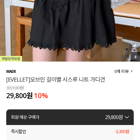
세트할인 ~30%
블라우스
하객룩
원피스
살안타템
팬츠
110사이즈
스커트
+
2
/
6
플러스핏
액티브웨어
0
개 리뷰
MADE
[EVELLET]오브인 길이별 시스루 니트 가디건
티셔츠
언더웨어
33,100원
29,800원
10
%
팬츠
ACC
셔츠
29,800
원
회원 예상 구매가
원피스
즉시할인
-
3,300
원
니트