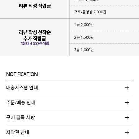
리뷰 작성 적립금
포토/동영상 2,000원
1등 2,000원
리뷰 작성 선착순
2등 1,500원
추가 적립금
*최대 4,000원 적립
3등 1,000원
NOTIFICATION
▪ 성글하면서
가벼운 짜임의 니트
아이템
▪
햇빛을 막아 줄 수 있고
부담 없이 입어지는 아이템
배송시스템 안내
▪
베이직한 컬러감
으로 다양한 스타일링 가능
주문/배송 안내
위에 하나라도 해당되는 아이템을 찾고 계신다면
이번 니트 가디건에 집중해 주세요!
구매 필독 사항
무더운 여름에도 부담 없어 걸쳐져
나도 모르게 손이 자주 가게 될 아이템이라
저작권 안내
눈여겨보시면 좋을 것 같아요!