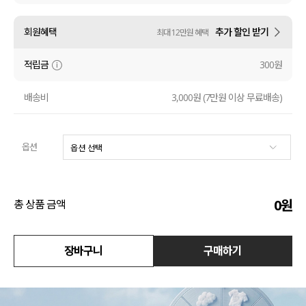
수영복
회원혜택
추가 할인 받기
최대 12만원 혜택
아우터
적립금
300원
스커트
배송비
3,000원 (7만원 이상 무료배송)
언더웨어/파자마
옵션
코디템
FIT ZOOM
0
원
총 상품 금액
장바구니
구매하기