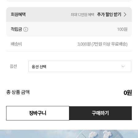
수영복
회원혜택
추가 할인 받기
최대 12만원 혜택
아우터
적립금
100원
스커트
배송비
3,000원 (7만원 이상 무료배송)
언더웨어/파자마
옵션
코디템
FIT ZOOM
0
원
총 상품 금액
장바구니
구매하기