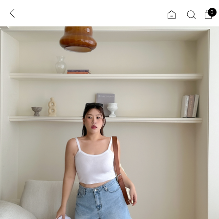
0
0
1초 회원가입
로그인
ENG
TW
콘텐츠
리뷰 & 혜택
플러스핏
회원혜택
입
JP
CATEGORY
COMMUNITY
도착보장⚡
ALL
인플루언서 pick!
익스클루시브
신상 5%
아우터
베스트
티셔츠
MADE
니트