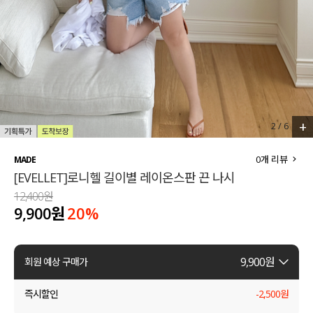
세트할인 ~30%
블라우스
하객룩
원피스
살안타템
팬츠
110사이즈
스커트
+
3
/
6
플러스핏
액티브웨어
0
개 리뷰
MADE
[EVELLET]로니헬 길이별 레이온스판 끈 나시
티셔츠
언더웨어
12,400원
9,900원
20
%
팬츠
ACC
셔츠
9,900
원
회원 예상 구매가
원피스
즉시할인
-
2,500
원
니트