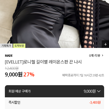
세트할인 ~30%
블라우스
하객룩
원피스
살안타템
팬츠
110사이즈
스커트
+
6
/
6
플러스핏
액티브웨어
0
개 리뷰
MADE
[EVELLET]로니헬 길이별 레이온스판 끈 나시
티셔츠
언더웨어
12,400원
9,000원
27
%
팬츠
ACC
혜택 종료까지
7일 16시간 29분 42초
셔츠
9,000
원
회원 예상 구매가
원피스
즉시할인
-
3,400
원
니트