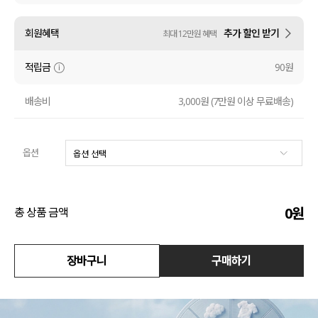
액티브
회원혜택
추가 할인 받기
최대 12만원 혜택
아우터
적립금
90원
스커트
배송비
3,000원 (7만원 이상 무료배송)
언더웨어/파자마
옵션
코디템
FIT ZOOM
0
원
총 상품 금액
장바구니
구매하기