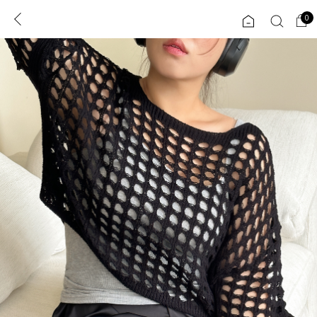
0
0
1초 회원가입
로그인
ENG
TW
콘텐츠
리뷰 & 혜택
플러스핏
회원혜택
입
JP
CATEGORY
COMMUNITY
도착보장⚡
ALL
인플루언서 pick!
익스클루시브
신상 5%
아우터
베스트
티셔츠
MADE
니트