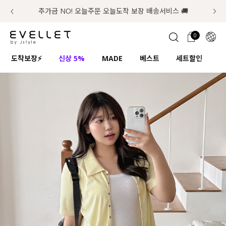
추가금 NO! 오늘주문 오늘도착 보장 배송서비스 🚚
럭키 이룰렛 최대 30% OFF + 100% 당첨
첫구매 한정 인기상품 100원~
📢 8월 여름휴무 배송안내
0
1초 회원가입
로그인
0
ENG
도착보장⚡
신상 5%
MADE
베스트
세트할인
하
TW
콘텐츠
리뷰 & 혜택
플러스핏
회원혜택
입
JP
CATEGORY
COMMUNITY
도착보장⚡
ALL
인플루언서 pick!
익스클루시브
신상 5%
아우터
베스트
티셔츠
MADE
니트