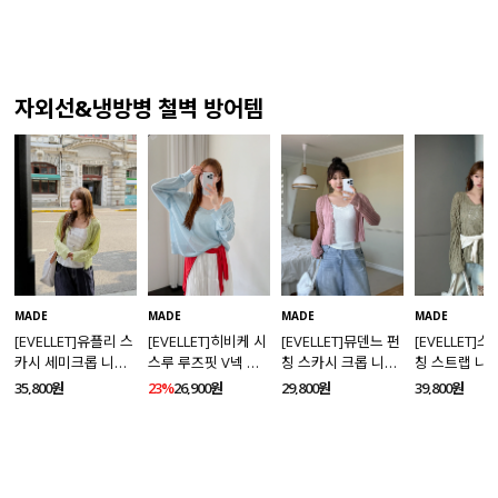
자외선&냉방병 철벽 방어템
MADE
MADE
MADE
MADE
[EVELLET]유플리 스
[EVELLET]히비케 시
[EVELLET]뮤덴느 펀
[EVELLET]
카시 세미크롭 니트
스루 루즈핏 V넥 니
칭 스카시 크롭 니트
칭 스트랩 니
가디건
트
가디건
35,800원
23%
26,900원
29,800원
39,800원