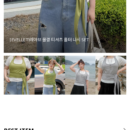
[EVELLET]레아브 물결 티셔츠 홀터 나시 SET