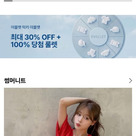
MADE
MADE
MADE
EXCLUSIVE
MADE
E.SELECT
MADE
EXCLUSIVE
MADE
E.SELECT
MADE
MADE
썸머니트
[EVELLET]커버핏 쿨메쉬 군
[CURVE]루이체 쿨 스판 리오
[EVELLET]로니헬 길이별 레
[EVELLET]오베루 쿨강연 스
[EVELLET]오브인 길이별 시
케뮤프 배색 ST 홀터넥 나시
[EVELLET]오베니 찰랑 맥시
일상팬츠 Vol.28 테인드 히든
[EVELL
클로티 시
[EVELL
[EVELL
살 보정 4.5부 밴딩팬츠
셀 와이드 부츠컷 데님팬츠
이온스판 끈 나시
판 슬랙스
스루 니트 가디건
스커트
밴딩 쿨스판 슬랙스
살 보정 
직 티셔츠
밴딩팬츠
5%
20%
26,800원
34,800원
56,100원
9,900원
10%
5%
20%
43,800원
18,900원
29,800원
19,800원
15%
32,800
22,800
19,800
14
59,000원
12,400원
19,800원
33,100원
24,700원
(28~38)
(30~38)
(66~110)
(28~38)
(66~110)
(66~99)
(28~38)
(30~37)
(28~38)
(77~110)
(66~110)
(28~42)