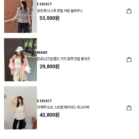
E.SELECT
로트케 시스루 프릴 셔링 블라우스
53,000원
MADE
[EVELLET]논벨드 거즈 포켓 언발 롱셔츠
29,800원
E.SELECT
리케하 도트 스트랩 레이어드 뷔스티에
43,800원