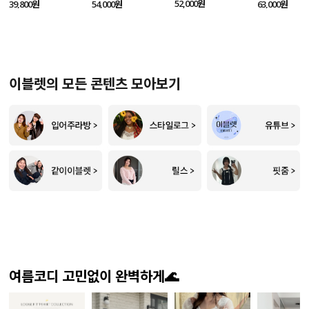
SET
52,000원
39,800원
54,000원
63,000원
이블렛의 모든 콘텐츠 모아보기
여름코디 고민없이 완벽하게🌊