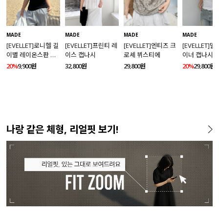
MADE
MADE
MADE
MADE
[EVELLET]로니헬 길
[EVELLET]프린티 레
[EVELLET]엔티즈 크
[EVELLET]
이별 레이온스판 끈
이스 캡나시
로셰 뷔스티에
이너 캡나시
나시
20%
9,900원
32,800원
29,800원
20%
29,800원
나랑 같은 체형, 리얼핏 보기!