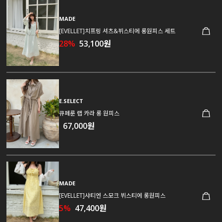
MADE
[EVELLET]치프링 셔츠&뷔스티에 롱원피스 세트
28%
53,100원
E.SELECT
큐페룬 랩 카라 롱 원피스
67,000원
MADE
[EVELLET]샤티엔 스모크 뷔스티에 롱원피스
5%
47,400원