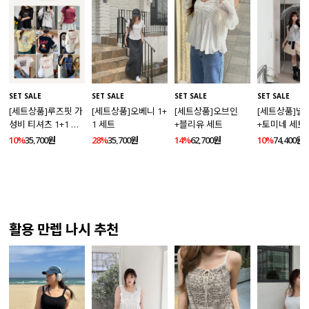
SET SALE
SET SALE
SET SALE
SET SALE
[세트상품]루즈핏 가
[세트상품]오베니 1+
[세트상품]오브인
[세트상품]넬
성비 티셔츠 1+1 세
1 세트
+블리유 세트
+토미네 세트
트
10%
35,700원
28%
35,700원
14%
62,700원
10%
74,400원
활용 만렙 나시 추천