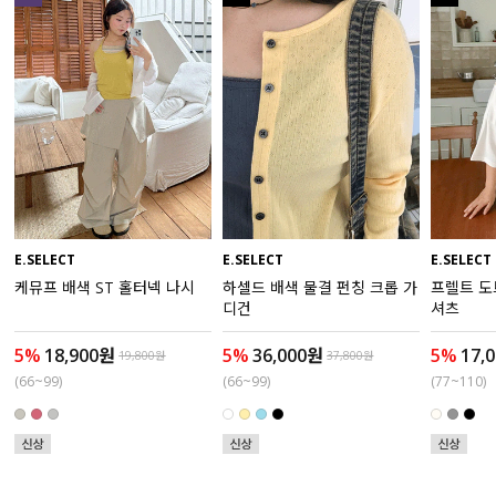
수영복
아우터
스커트
언더웨어/파자마
코디템
E.SELECT
E.SELECT
E.SELECT
케뮤프 배색 ST 홀터넥 나시
하셀드 배색 물결 펀칭 크롭 가
프렐트 도
FIT ZOOM
디건
셔츠
5%
18,900원
5%
36,000원
5%
17,
19,800원
37,800원
(66~99)
(66~99)
(77~110)