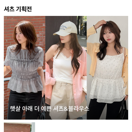
셔츠 기획전
햇살 아래 더 예쁜 셔츠&블라우스