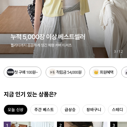
세트할인 ~30%
블라우스
하객룩
원피스
살안타템
팬츠
110사이즈
스커트
4
/
12
플러스핏
액티브웨어
첫 구매 100원~
적립금 54,000원
회원혜택
티셔츠
언더웨어
팬츠
ACC
지금 인기 있는 상품은?
셔츠
오늘 신상
주간 베스트
급상승
장바구니
스테디
원피스
니트