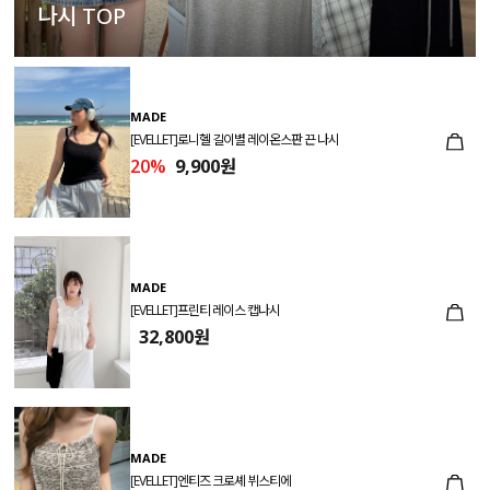
나시 TOP
MADE
[EVELLET]로니헬 길이별 레이온스판 끈 나시
20%
9,900원
MADE
[EVELLET]프린티 레이스 캡나시
32,800원
MADE
[EVELLET]엔티즈 크로셰 뷔스티에