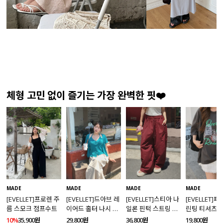
체형 고민 없이 즐기는 가장 완벽한 핏❤️
MADE
MADE
MADE
MADE
[EVELLET]프로렌 주
[EVELLET]드아브 레
[EVELLET]스티아 나
[EVELLET]
름 스모크 점프수트
이어드 홀터 나시 가
일론 핀턱 스트링 커
린팅 티셔츠
디건 티셔츠
브드 밴딩팬츠
10%
35,900원
29,800원
36,800원
19,800원