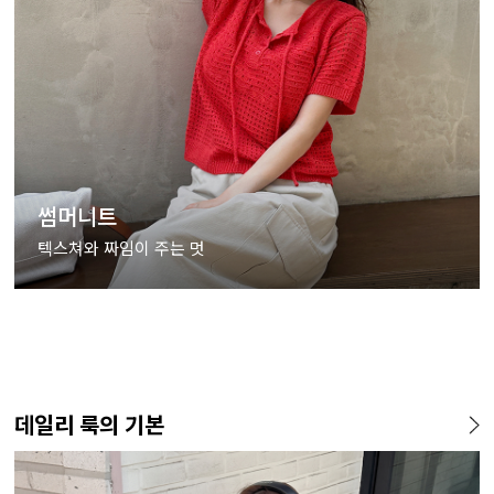
썸머니트
텍스쳐와 짜임이 주는 멋
데일리 룩의 기본