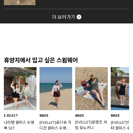
더 보러가기
휴양지에서 입고 싶은 스윔웨어
MADE
E.SELECT
MADE
MADE
[EVELLET]로렌즈 셔
나리텐 원피스 수영
[EVELLET]로디유 가
[EVELLET]
링 모노키니
복 SET
디건 원피스 수영복
터 원피스 수