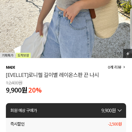
세트할인 ~30%
블라우스
하객룩
원피스
살안타템
팬츠
110사이즈
스커트
+
5
/
6
플러스핏
액티브웨어
0
개 리뷰
MADE
[EVELLET]로니헬 길이별 레이온스판 끈 나시
티셔츠
언더웨어
12,400원
9,900원
20
%
팬츠
ACC
셔츠
9,900
원
회원 예상 구매가
원피스
즉시할인
-
2,500
원
니트