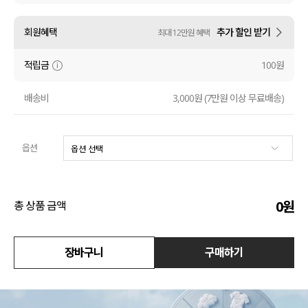
수영복
회원혜택
추가 할인 받기
최대 12만원 혜택
아우터
적립금
100원
스커트
배송비
3,000원 (7만원 이상 무료배송)
언더웨어/파자마
옵션
코디템
FIT ZOOM
0
원
총 상품 금액
장바구니
구매하기