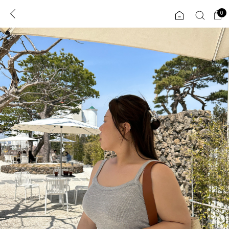
0
0
1초 회원가입
로그인
ENG
TW
콘텐츠
리뷰 & 혜택
플러스핏
회원혜택
입
JP
CATEGORY
COMMUNITY
도착보장⚡
ALL
인플루언서 pick!
익스클루시브
신상 5%
아우터
베스트
티셔츠
MADE
니트