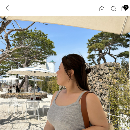
0
0
1초 회원가입
로그인
ENG
TW
콘텐츠
리뷰 & 혜택
플러스핏
회원혜택
입
JP
CATEGORY
COMMUNITY
도착보장⚡
ALL
인플루언서 pick!
익스클루시브
신상 5%
아우터
베스트
티셔츠
MADE
니트