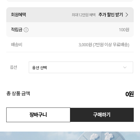
수영복
회원혜택
추가 할인 받기
최대 12만원 혜택
아우터
적립금
100원
스커트
배송비
3,000원 (7만원 이상 무료배송)
언더웨어/파자마
옵션
코디템
FIT ZOOM
0
원
총 상품 금액
장바구니
구매하기