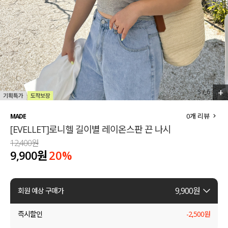
세트할인 ~30%
블라우스
하객룩
원피스
살안타템
팬츠
110사이즈
스커트
+
5
/
6
플러스핏
액티브웨어
0
개 리뷰
MADE
[EVELLET]로니헬 길이별 레이온스판 끈 나시
티셔츠
언더웨어
12,400원
9,900원
20
%
팬츠
ACC
셔츠
9,900
원
회원 예상 구매가
원피스
즉시할인
-
2,500
원
니트