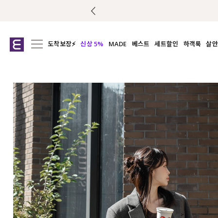
도착보장⚡
신상 5%
MADE
베스트
세트할인
하객룩
살안
전체보기
전체보기
전체보기
전
익스클루시브
코디세트
상의
캡나
아우터
1&1
하의
셔츠/블
티셔츠
여름코디추천
원피스
여
니트
슬랙
블라우스
원피스
팬츠
스커트
액티브웨어
언더웨어
ACC