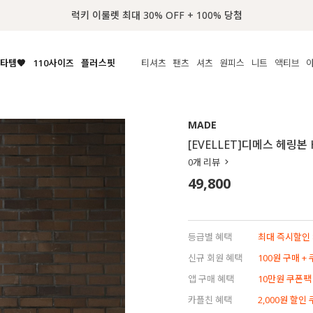
📢 8월 여름휴무 배송안내
타템🧡
110사이즈
플러스핏
티셔츠
팬츠
셔츠
원피스
니트
액티브
체보기
전체보기
전체보기
전체보기
전체보기
전체보기
전체보기
전체보기
전체보기
전
시/나시
MADE
아우터
티셔츠
쿨팬츠
신상
MADE
MADE
MADE
MADE
라우스/티셔츠
상의
상의
롱티셔츠
일상팬츠
셔츠
신상
썸머 니트
애슬레져
[EVELLET]디메스 헤링
름니트
하의
하의
티블라우스
데님
뷔스티에
미니
가디건·집업
스윔웨어
점
0
개 리뷰
스/팬츠
원피스
원피스
맨투맨/후디
코튼
블라우스
미디/롱
니트웨어
ETC
49,800
원피스
액티브웨어
폴라
슬랙스
뷔스티에/레이어드
오버핏 니트
세트
ETC
민소매/나시
숏츠
하객룩
데일리 니트
크롭
트레이닝
페스티벌/바캉스
등급별 혜택
최대 즉시할인 8
반팔
밴딩팬츠
셀프웨딩
신규 회원 혜택
100원 구매 +
긴팔
길이별
앱 구매 혜택
10만원 쿠폰팩
38INCH~
카플친 혜택
2,000원 할인