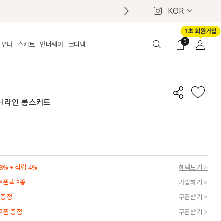
KOR
1초 회원가입
0
아우터
스커트
언더웨어
코디템
체보기
전체보기
전체보기
전체보기
로그인
가디건
롱
보정웨어
MADE
회원가입
자켓
데님
브라
신상
마이페이지
본 H라인 롱스커트
퍼/집업
린넨
팬티
벨트
코트
미니/미디
인견
슈즈
패딩
팬츠 스커트
나시/속바지
백
파자마
쥬얼리
ETC
액세서리
% + 적립 4%
혜택보기 >
세트
양말/스타킹
 쿠폰팩 3종
가입하기 >
세트
 증정
쿠폰받기 >
 쿠폰 증정
쿠폰받기 >