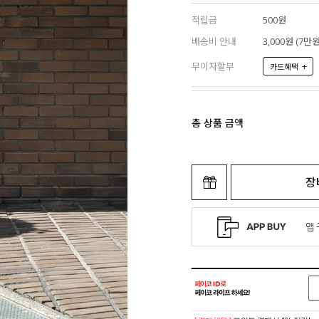
적립금
500원
배송비 안내
3,000원 (7
무이자할부
+
카드혜택
총 상품 금액
장