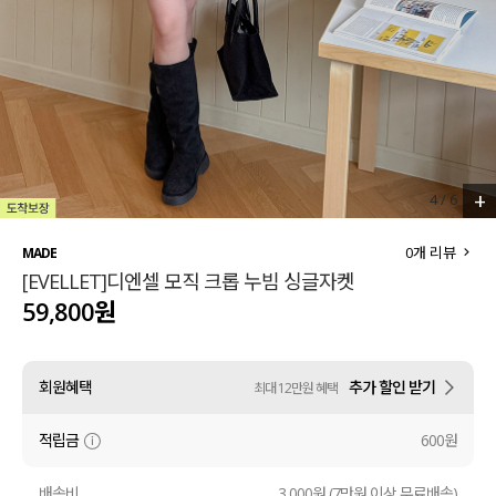
세트할인 ~30%
블라우스
하객룩
원피스
살안타템
팬츠
110사이즈
스커트
+
4
/
6
플러스핏
액티브웨어
0
개 리뷰
MADE
[EVELLET]디엔셀 모직 크롭 누빔 싱글자켓
티셔츠
언더웨어
59,800원
팬츠
ACC
회원혜택
추가 할인 받기
최대 12만원 혜택
셔츠
적립금
600원
원피스
니트
배송비
3,000원 (7만원 이상 무료배송)