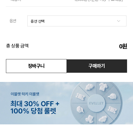
수영복
옵션
아우터
스커트
0
원
총 상품 금액
언더웨어/파자마
장바구니
구매하기
코디템
FIT ZOOM