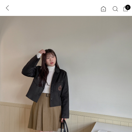
0
0
1초 회원가입
로그인
ENG
TW
콘텐츠
리뷰 & 혜택
플러스핏
회원혜택
입
JP
CATEGORY
COMMUNITY
도착보장⚡
ALL
인플루언서 pick!
익스클루시브
신상 5%
아우터
베스트
티셔츠
MADE
니트