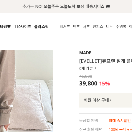
추가금 NO! 오늘주문 오늘도착 보장 배송서비스 🚚
타템🧡
110사이즈
플러스핏
티셔츠
팬츠
셔츠
원피스
니트
수영복
체보기
전체보기
전체보기
전체보기
전체보기
전체보기
전체보기
전체보기
전체보기
전
시/나시
MADE
아우터
티셔츠
쿨팬츠
신상
MADE
MADE
MADE
MADE
라우스/티셔츠
상의
상의
롱티셔츠
일상팬츠
셔츠
신상
썸머 니트
애슬레져
[EVELLET]뮤프렌 절개
름니트
하의
하의
티블라우스
데님
뷔스티에
미니
가디건·집업
스윔웨어
점
0
개 리뷰
스/팬츠
원피스
원피스
맨투맨/후디
코튼
블라우스
미디/롱
니트웨어
ETC
46,800
원피스
액티브웨어
폴라
슬랙스
뷔스티에/레이어드
오버핏 니트
세트
39,800
15
%
ETC
민소매/나시
숏츠
하객룩
데일리 니트
크롭
트레이닝
페스티벌/바캉스
회원 예상 구매가
반팔
밴딩팬츠
셀프웨딩
긴팔
길이별
등급별 혜택
최대 즉시할인 8
38INCH~
신규 회원 혜택
100원 구매 +