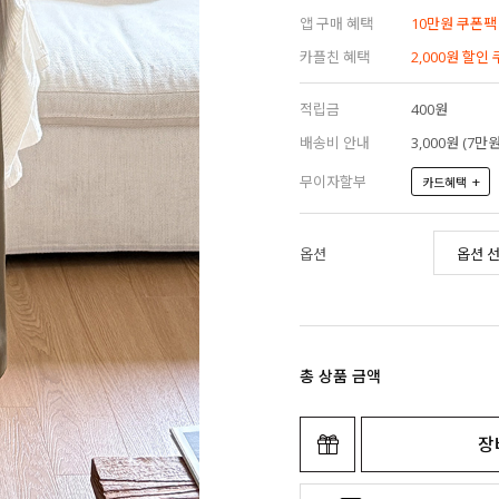
앱 구매 혜택
10만원 쿠폰팩
카플친 혜택
2,000원 할인
적립금
400원
배송비 안내
3,000원 (7
무이자할부
+
카드혜택
옵션
총 상품 금액
장