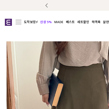
도착보장⚡
신상 5%
MADE
베스트
세트할인
하객룩
살안
전체보기
전체보기
전체보기
전
익스클루시브
코디세트
상의
캡나
아우터
1&1
하의
셔츠/블
티셔츠
여름코디추천
원피스
여
니트
슬랙
블라우스
원피스
팬츠
스커트
액티브웨어
언더웨어
ACC