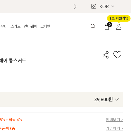
KOR
1초 회원가입
0
아우터
스커트
언더웨어
코디템
체보기
전체보기
전체보기
전체보기
로그인
가디건
롱
보정웨어
MADE
회원가입
자켓
데님
브라
신상
마이페이지
 플레어 롱스커트
퍼/집업
린넨
팬티
벨트
코트
미니/미디
인견
슈즈
패딩
팬츠 스커트
나시/속바지
백
파자마
쥬얼리
ETC
액세서리
39,800
원
세트
양말/스타킹
세트
% + 적립 4%
혜택보기 >
 쿠폰팩 3종
가입하기 >