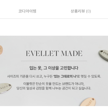
코디아이템
상품리뷰 (
0
)
페이코 ID로 페