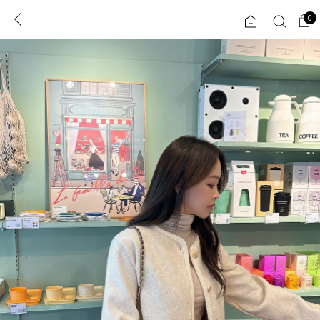
0
0
1초 회원가입
로그인
ENG
TW
콘텐츠
리뷰 & 혜택
플러스핏
회원혜택
입
JP
CATEGORY
COMMUNITY
도착보장⚡
ALL
인플루언서 pick!
익스클루시브
신상 5%
아우터
베스트
티셔츠
MADE
니트