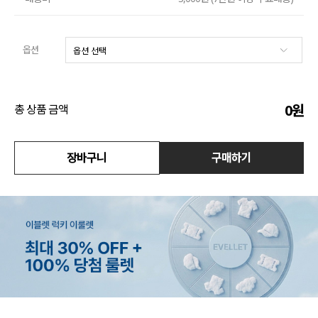
수영복
옵션
아우터
스커트
0
원
총 상품 금액
언더웨어/파자마
장바구니
구매하기
코디템
FIT ZOOM