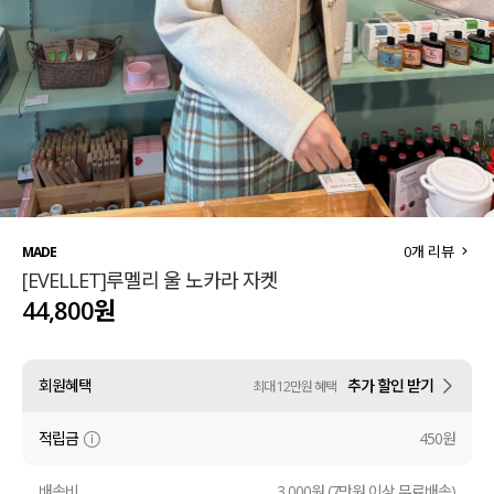
세트할인 ~30%
블라우스
하객룩
원피스
살안타템
팬츠
110사이즈
스커트
플러스핏
액티브웨어
0
개 리뷰
MADE
[EVELLET]루멜리 울 노카라 자켓
티셔츠
언더웨어
44,800원
팬츠
ACC
회원혜택
추가 할인 받기
최대 12만원 혜택
셔츠
적립금
450원
원피스
니트
배송비
3,000원 (7만원 이상 무료배송)