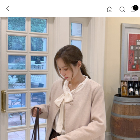
0
0
1초 회원가입
로그인
ENG
TW
콘텐츠
리뷰 & 혜택
플러스핏
회원혜택
입
JP
CATEGORY
COMMUNITY
도착보장⚡
ALL
인플루언서 pick!
익스클루시브
신상 5%
아우터
베스트
티셔츠
MADE
니트