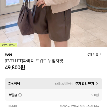
세트할인 ~30%
블라우스
하객룩
원피스
살안타템
팬츠
110사이즈
스커트
플러스핏
액티브웨어
0
개 리뷰
MADE
[EVELLET]파베디 트위드 누빔자켓
티셔츠
언더웨어
49,800원
팬츠
ACC
회원혜택
추가 할인 받기
최대 12만원 혜택
셔츠
적립금
500원
원피스
니트
배송비
3,000원 (7만원 이상 무료배송)