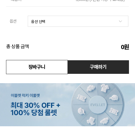
수영복
옵션
아우터
스커트
0
원
총 상품 금액
언더웨어/파자마
장바구니
구매하기
코디템
FIT ZOOM