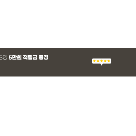
MADE
E.SELECT
E.SELECT
MADE
MADE
E.SELECT
MADE
EXCLUSIVE
 군살 보정 와이
츠
 쿨 밴딩팬츠
팬츠 레깅스
[EVELLET]스티아 나일론 핀턱 스트링 커
티로하 시스루 버튼 티셔츠
텔로파 리오셀 랩 블라우스
[EVELLET]릴리브 길이별 쿨 밴딩팬츠
[EVELLET]세히렌
유론프 나일론 랩 
[EVELLET]로디므
일상팬츠 Vol.28
브드 밴딩팬츠
슬랙스
36,800원
29,800원
37,800원
19,800원
28%
49,800원
16,800원
43,800원
26,900
(30~40)
(66~100)
(66~99)
(28~42)
(66~110)
(77~100)
(66~110)
(30~37)