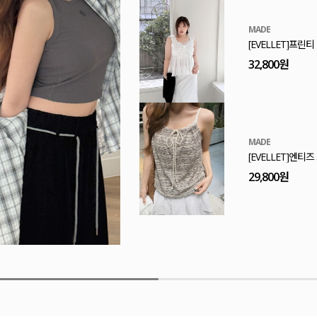
MADE
[EVELLET]논벨
29,800원
E.SELECT
리케하 도트 스트
43,800원