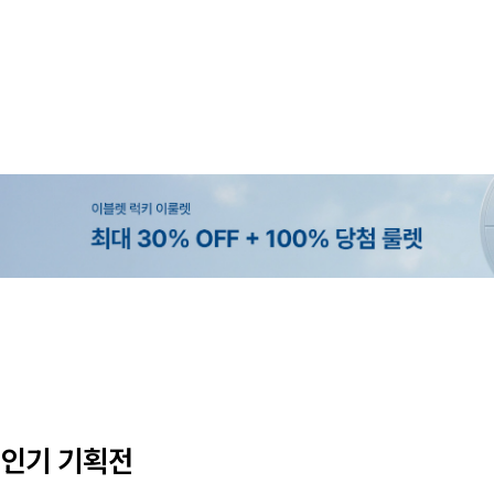
MADE
SET SALE
MADE
EXCLUSIVE
[EVELLET]오브인 길이별 시스루 
[세트상품]가성비 반팔 티셔츠 1+
[EVELLET]로니헬 길이별 레이온
[EVELLET]오베루 쿨강연 스판 
디건
나시
10%
10%
20%
34,800원
29,800원
28,500원
9,900원
12,400원
33,100원
31,600원
인기 기획전
(66~110)
(66~110)
(28~38)