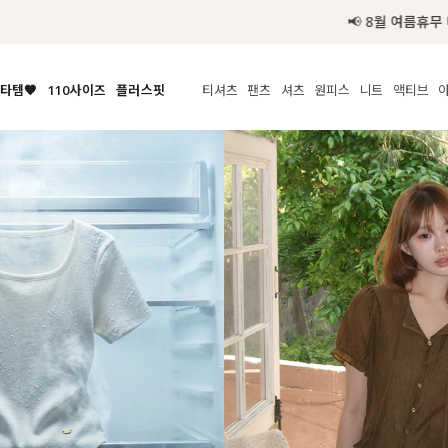
타템🧡
110사이즈
플러스핏
티셔츠
팬츠
셔츠
원피스
니트
수영복
체보기
전체보기
전체보기
전체보기
전체보기
전체보기
전체보기
전체보기
전체보기
전
시/나시
MADE
아우터
티셔츠
쿨팬츠
신상
MADE
MADE
MADE
라우스/티셔츠
상의
상의
롱티셔츠
일상팬츠
셔츠
신상
썸머 니트
애슬레져
름니트
하의
하의
티블라우스
데님
뷔스티에
미니
가디건·집업
스윔웨어
점
스/팬츠
원피스
원피스
맨투맨/후디
코튼
블라우스
미디/롱
니트웨어
ETC
원피스
액티브웨어
폴라
슬랙스
뷔스티에/레이어드
오버핏 니트
세트
ETC
민소매/나시
숏츠
하객룩
데일리 니트
크롭
트레이닝
페스티벌/바캉스
반팔
밴딩팬츠
셀프웨딩
긴팔
길이별
38INCH~