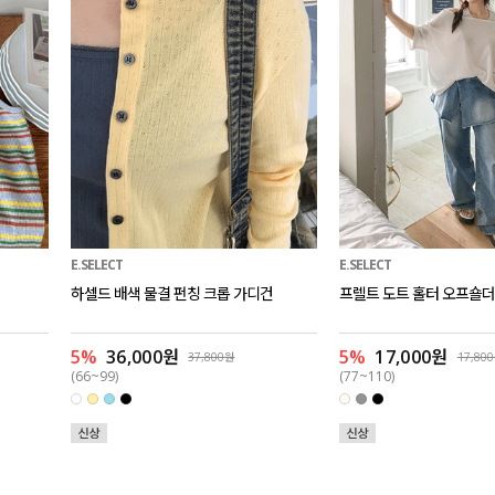
E.SELECT
E.SELECT
하셀드 배색 물결 펀칭 크롭 가디건
프렐트 도트 홀터 오프숄더
5%
36,000원
5%
17,000원
37,800원
17,80
(66~99)
(77~110)