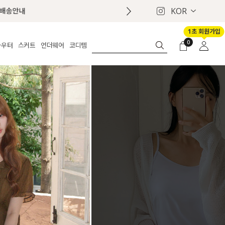
KOR
추가금 NO! 오늘주문 오늘도착 보장 배송서
1초 회원가입
0
아우터
스커트
언더웨어
코디템
체보기
전체보기
전체보기
전체보기
로그인
가디건
롱
보정웨어
MADE
회원가입
자켓
데님
브라
신상
마이페이지
퍼/집업
린넨
팬티
벨트
코트
미니/미디
인견
슈즈
패딩
팬츠 스커트
나시/속바지
백
파자마
쥬얼리
ETC
액세서리
세트
양말/스타킹
세트