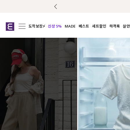
도착보장⚡
신상 5%
MADE
베스트
세트할인
하객룩
살안
전체보기
전체보기
전체보기
전
익스클루시브
코디세트
상의
캡나
아우터
1&1
하의
셔츠/블
티셔츠
여름코디추천
원피스
여
니트
슬랙
블라우스
원피스
팬츠
스커트
액티브웨어
언더웨어
ACC