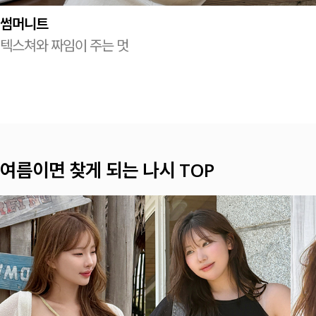
썸머니트
텍스쳐와 짜임이 주는 멋
햇살 아래 더 예쁜 셔츠&블라우스