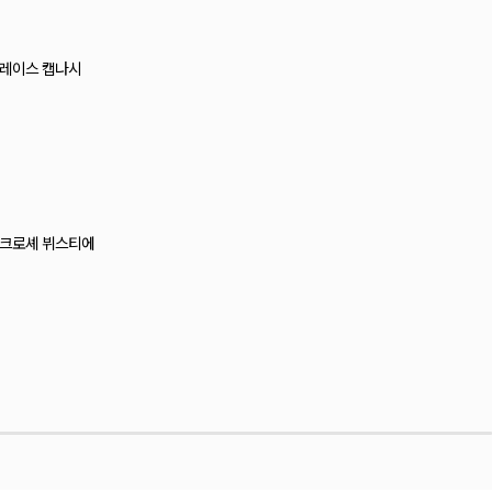
드 거즈 포켓 언발 롱셔츠
랩 레이어드 뷔스티에