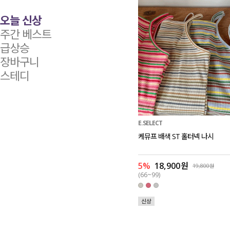
오늘 신상
주간 베스트
급상승
장바구니
스테디
E.SELECT
케뮤프 배색 ST 홀터넥 나시
5%
18,900원
19,800원
(66~99)