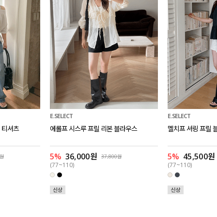
E.SELECT
E.SELECT
 티셔츠
에롤프 시스루 프릴 리본 블라우스
멜치프 셔링 프릴 
5%
36,000원
5%
45,500원
0원
37,800원
(77~110)
(77~110)