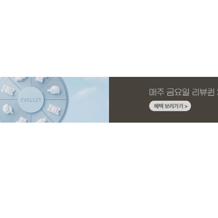
MADE
E.SELECT
MADE
MADE
MADE
E.SELECT
MADE
MADE
니트 가
1 세트
스판 끈
슬랙스
[EVELLET]커버핏 쿨메쉬 군살 보정 4.5부
로텔프 길이별 나일론 라인 스트링 밴딩팬
[EVELLET]오브아 코튼 베이직 티셔츠
[EVELLET]로인느 래터링 래쉬가드
[EVELLET]커버미 쿨메쉬
클로티 시스루 ST 거즈 셔
[EVELLET]릴리브 길이별
[EVELLET]듀모아 워터 
밴딩팬츠
츠
드 밴딩팬츠
26,800원
22,800원
15%
37,800원
14,800원
32,800원
22,800원
19,800원
49,800원
17,400원
(28~38)
(28~38)
(66~110)
(66~110)
(28~38)
(77~110)
(28~42)
(29~40)