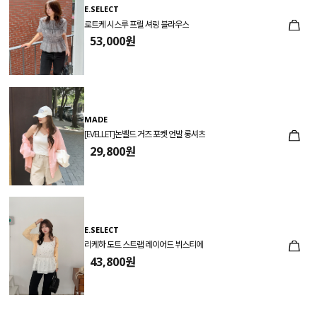
E.SELECT
로트케 시스루 프릴 셔링 블라우스
53,000원
MADE
[EVELLET]논벨드 거즈 포켓 언발 롱셔츠
29,800원
E.SELECT
리케하 도트 스트랩 레이어드 뷔스티에
43,800원