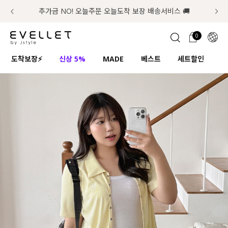
추가금 NO! 오늘주문 오늘도착 보장 배송서비스 🚚
럭키 이룰렛 최대 30% OFF + 100% 당첨
첫구매 한정 인기상품 100원~
📢 8월 여름휴무 배송안내
0
1초 회원가입
로그인
0
ENG
도착보장⚡
신상 5%
MADE
베스트
세트할인
하
TW
콘텐츠
리뷰 & 혜택
플러스핏
회원혜택
입
JP
CATEGORY
COMMUNITY
도착보장⚡
ALL
인플루언서 pick!
익스클루시브
신상 5%
아우터
베스트
티셔츠
MADE
니트