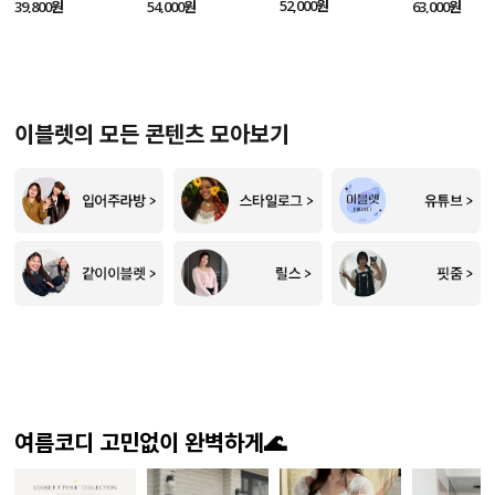
SET
52,000원
39,800원
54,000원
63,000원
이블렛의 모든 콘텐츠 모아보기
여름코디 고민없이 완벽하게🌊