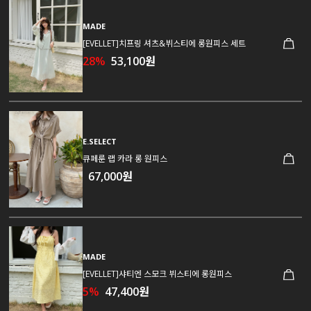
MADE
[EVELLET]치프링 셔츠&뷔스티에 롱원피스 세트
28%
53,100원
E.SELECT
큐페룬 랩 카라 롱 원피스
67,000원
MADE
[EVELLET]샤티엔 스모크 뷔스티에 롱원피스
5%
47,400원