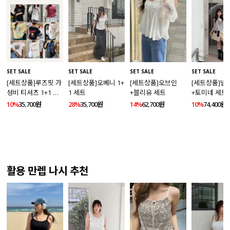
SET SALE
SET SALE
SET SALE
SET SALE
[세트상품]루즈핏 가
[세트상품]오베니 1+
[세트상품]오브인
[세트상품]넬
성비 티셔츠 1+1 세
1 세트
+블리유 세트
+토미네 세트
트
10%
35,700원
28%
35,700원
14%
62,700원
10%
74,400원
활용 만렙 나시 추천