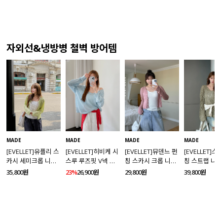
자외선&냉방병 철벽 방어템
MADE
MADE
MADE
MADE
[EVELLET]유플리 스
[EVELLET]히비케 시
[EVELLET]뮤덴느 펀
[EVELLET]
카시 세미크롭 니트
스루 루즈핏 V넥 니
칭 스카시 크롭 니트
칭 스트랩 니
가디건
트
가디건
35,800원
23%
26,900원
29,800원
39,800원