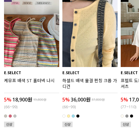
수영복
아우터
스커트
언더웨어/파자마
코디템
E.SELECT
E.SELECT
E.SELECT
케뮤프 배색 ST 홀터넥 나시
하셀드 배색 물결 펀칭 크롭 가
프렐트 도
FIT ZOOM
디건
셔츠
5%
18,900원
5%
36,000원
5%
17,
19,800원
37,800원
(66~99)
(66~99)
(77~110)