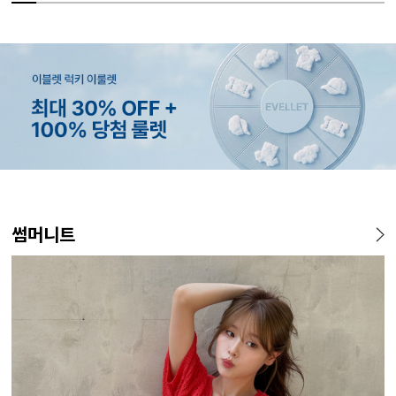
MADE
MADE
MADE
EXCLUSIVE
MADE
E.SELECT
MADE
EXCLUSIVE
MADE
E.SELECT
MADE
MADE
썸머니트
[EVELLET]커버핏 쿨메쉬 군
[CURVE]루이체 쿨 스판 리오
[EVELLET]로니헬 길이별 레
[EVELLET]오베루 쿨강연 스
[EVELLET]오브인 길이별 시
케뮤프 배색 ST 홀터넥 나시
[EVELLET]오베니 찰랑 맥시
일상팬츠 Vol.28 테인드 히든
[EVELL
클로티 시
[EVELL
[EVELL
살 보정 4.5부 밴딩팬츠
셀 와이드 부츠컷 데님팬츠
이온스판 끈 나시
판 슬랙스
스루 니트 가디건
스커트
밴딩 쿨스판 슬랙스
살 보정 
직 티셔츠
밴딩팬츠
5%
20%
26,800원
34,800원
56,100원
9,900원
10%
5%
20%
43,800원
18,900원
29,800원
19,800원
15%
32,800
22,800
19,800
14
59,000원
12,400원
19,800원
33,100원
24,700원
(28~38)
(30~38)
(66~110)
(28~38)
(66~110)
(66~99)
(28~38)
(30~37)
(28~38)
(77~110)
(66~110)
(28~42)