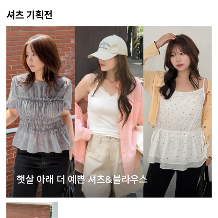
셔츠 기획전
햇살 아래 더 예쁜 셔츠&블라우스