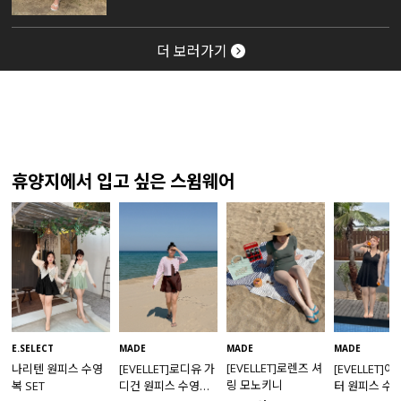
더 보러가기
휴양지에서 입고 싶은 스윔웨어
MADE
E.SELECT
MADE
MADE
[EVELLET]로렌즈 셔
나리텐 원피스 수영
[EVELLET]로디유 가
[EVELLET]
링 모노키니
복 SET
디건 원피스 수영복
터 원피스 수