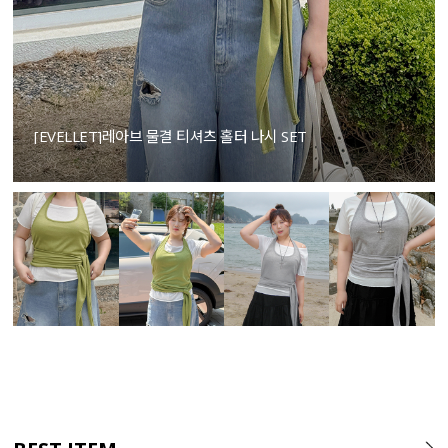
[EVELLET]레아브 물결 티셔츠 홀터 나시 SET