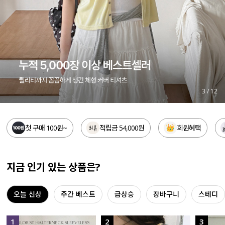
세트할인 ~30%
블라우스
하객룩
원피스
살안타템
팬츠
110사이즈
스커트
4
/
12
플러스핏
액티브웨어
첫 구매 100원~
적립금 54,000원
회원혜택
티셔츠
언더웨어
팬츠
ACC
지금 인기 있는 상품은?
셔츠
오늘 신상
주간 베스트
급상승
장바구니
스테디
원피스
니트