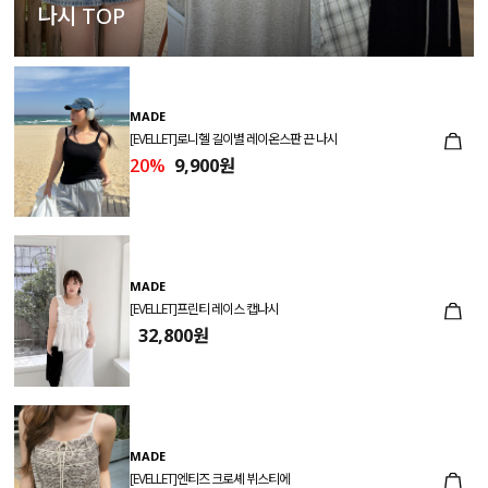
나시 TOP
MADE
[EVELLET]로니헬 길이별 레이온스판 끈 나시
20%
9,900원
MADE
[EVELLET]프린티 레이스 캡나시
32,800원
MADE
[EVELLET]엔티즈 크로셰 뷔스티에