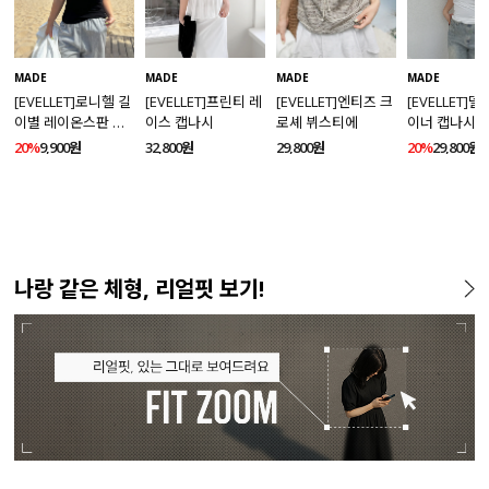
MADE
MADE
MADE
MADE
[EVELLET]로니헬 길
[EVELLET]프린티 레
[EVELLET]엔티즈 크
[EVELLET]
이별 레이온스판 끈
이스 캡나시
로셰 뷔스티에
이너 캡나시
나시
20%
9,900원
32,800원
29,800원
20%
29,800원
나랑 같은 체형, 리얼핏 보기!