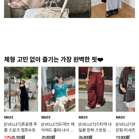
체형 고민 없이 즐기는 가장 완벽한 핏❤️
MADE
MADE
MADE
MADE
[EVELLET]프로렌 주
[EVELLET]드아브 레
[EVELLET]스티아 나
[EVELLET]
름 스모크 점프수트
이어드 홀터 나시 가
일론 핀턱 스트링 커
린팅 티셔츠
디건 티셔츠
브드 밴딩팬츠
10%
35,900원
29,800원
36,800원
19,800원