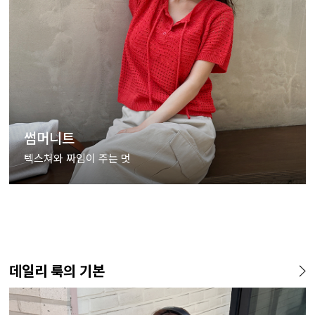
썸머니트
텍스쳐와 짜임이 주는 멋
데일리 룩의 기본