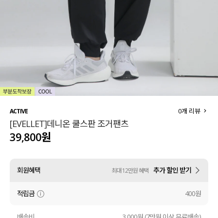
세트할인 ~30%
블라우스
하객룩
원피스
살안타템
팬츠
110사이즈
스커트
플러스핏
액티브웨어
0
개 리뷰
ACTIVE
[EVELLET]데니온 쿨스판 조거팬츠
티셔츠
언더웨어
39,800원
팬츠
ACC
회원혜택
추가 할인 받기
최대 12만원 혜택
셔츠
적립금
400원
원피스
니트
배송비
3,000원 (7만원 이상 무료배송)