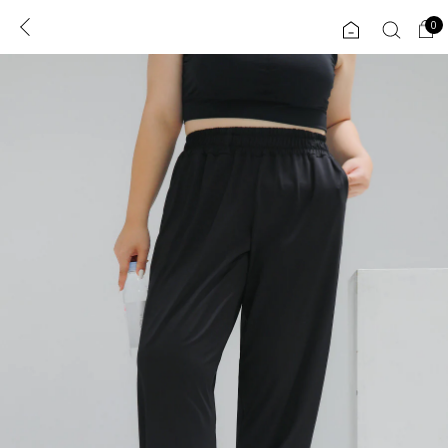
0
0
1초 회원가입
로그인
ENG
TW
콘텐츠
리뷰 & 혜택
플러스핏
회원혜택
입
JP
CATEGORY
COMMUNITY
도착보장⚡
ALL
인플루언서 pick!
익스클루시브
신상 5%
아우터
베스트
티셔츠
MADE
니트