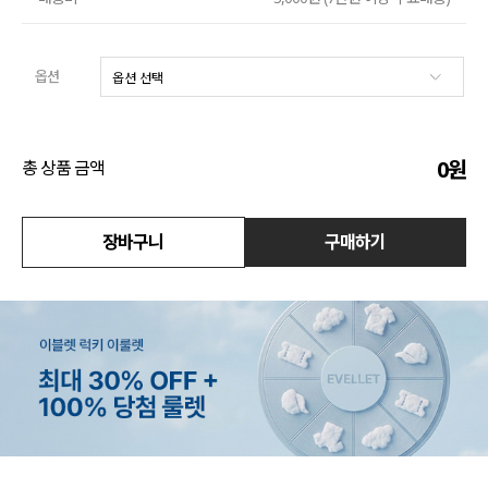
액티브
옵션
아우터
스커트
0
원
총 상품 금액
언더웨어/파자마
장바구니
구매하기
코디템
FIT ZOOM