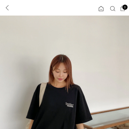
0
0
1초 회원가입
로그인
ENG
TW
콘텐츠
리뷰 & 혜택
플러스핏
회원혜택
입
JP
CATEGORY
COMMUNITY
도착보장⚡
ALL
인플루언서 pick!
익스클루시브
신상 5%
아우터
베스트
티셔츠
MADE
니트