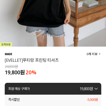
세트할인 ~30%
블라우스
하객룩
원피스
살안타템
팬츠
110사이즈
스커트
플러스핏
액티브웨어
0
개 리뷰
MADE
[EVELLET]푸티랑 프린팅 티셔츠
티셔츠
언더웨어
24,800원
19,800원
20
%
팬츠
ACC
셔츠
19,800
원
회원 예상 구매가
원피스
즉시할인
-
5,000
원
니트