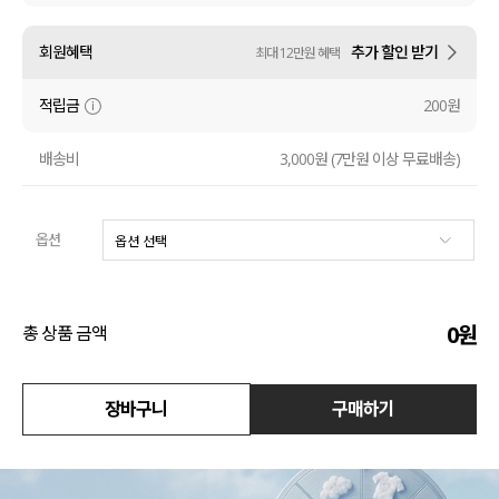
액티브
회원혜택
추가 할인 받기
최대 12만원 혜택
아우터
적립금
200원
스커트
배송비
3,000원 (7만원 이상 무료배송)
언더웨어/파자마
옵션
코디템
FIT ZOOM
0
원
총 상품 금액
장바구니
구매하기