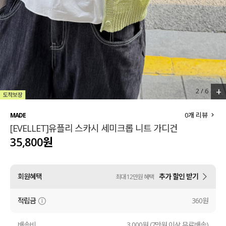
세트할인 ~30%
블라우스
하객룩
원피스
살안타템
팬츠
110사이즈
스커트
+
3
/
6
플러스핏
액티브웨어
0
개 리뷰
MADE
[EVELLET]유플리 스카시 세미크롭 니트 가디건
티셔츠
언더웨어
35,800원
팬츠
ACC
회원혜택
추가 할인 받기
최대 12만원 혜택
셔츠
적립금
360원
원피스
니트
배송비
3,000원 (7만원 이상 무료배송)