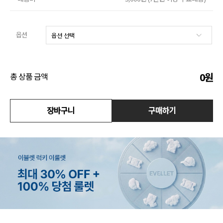
액티브
옵션
아우터
스커트
0
원
총 상품 금액
언더웨어/파자마
코디템
장바구니
구매하기
FIT ZOOM