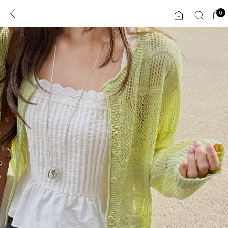
0
0
1초 회원가입
로그인
ENG
TW
콘텐츠
리뷰 & 혜택
플러스핏
회원혜택
입
JP
CATEGORY
COMMUNITY
도착보장⚡
ALL
인플루언서 pick!
익스클루시브
신상 5%
아우터
베스트
티셔츠
MADE
니트