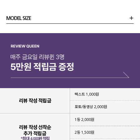
MODEL SIZE
상품정보
사이즈
코디템
리뷰 (
0
)
문의
☑️ 스카시 패턴의 여름 부클사
텍스트 1,000원
다양한 크기의 스카시 패턴
으로
리뷰 작성 적립금
감각적이면서 입체감 있는 텍스처를
완성해 주었는데요.
포토/동영상 2,000원
가볍고 통기성이 좋은
여름 부클사로
1등 2,000원
부담 없이 걸치기 좋답니다!
리뷰 작성 선착순
2등 1,500원
추가 적립금
*최대 4,000원 적립