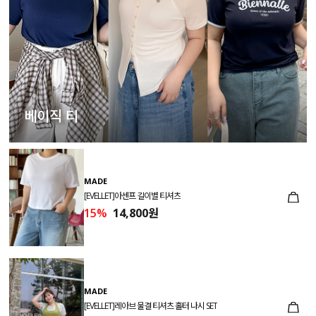
베이직 티
MADE
[EVELLET]아센프 길이별 티셔츠
15%
14,800원
MADE
[EVELLET]레아브 물결 티셔츠 홀터 나시 SET