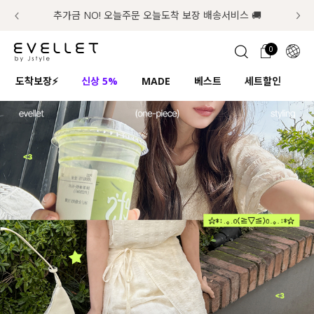
추가금 NO! 오늘주문 오늘도착 보장 배송서비스 🚚
럭키 이룰렛 최대 30% OFF + 100% 당첨
📢 8월 여름휴무 배송안내
0
1초 회원가입
로그인
0
ENG
도착보장⚡
신상 5%
MADE
베스트
세트할인
하
TW
콘텐츠
리뷰 & 혜택
플러스핏
회원혜택
입
JP
CATEGORY
COMMUNITY
도착보장⚡
ALL
인플루언서 pick!
익스클루시브
신상 5%
아우터
베스트
티셔츠
MADE
니트