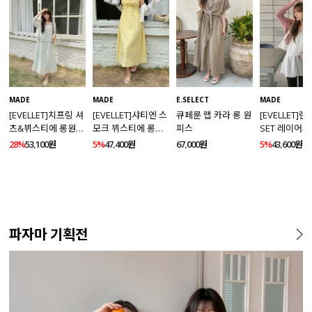
MADE
MADE
E.SELECT
MADE
[EVELLET]치프링 셔
[EVELLET]샤티엔 스
큐페룬 랩 카라 롱 원
[EVELLET]
츠&뷔스티에 롱원피
모크 뷔스티에 롱원
피스
SET 레이어드
스 세트
피스
스
28%
53,100원
5%
47,400원
67,000원
5%
43,600원
파자마 기획전