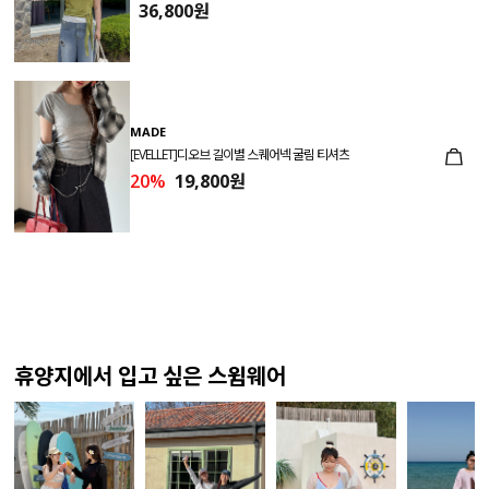
36,800원
MADE
[EVELLET]디오브 길이별 스퀘어넥 굴림 티셔츠
20%
19,800원
휴양지에서 입고 싶은 스윔웨어