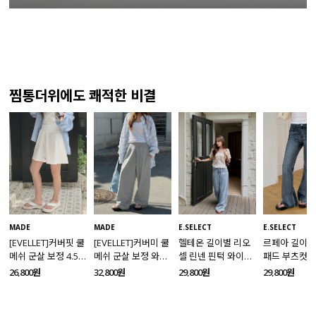
찜통더위에도 쾌적한 비결
MADE
MADE
E.SELECT
E.SELECT
[EVELLET]커버핏 쿨
[EVELLET]커버미 쿨
헬테온 길이별 리오
르페아 길이별
메쉬 군살 보정 4.5부
메쉬 군살 보정 와이
셀 린넨 핀턱 와이드
패드 부츠컷 
밴딩팬츠
드 밴딩팬츠
데님팬츠
팬츠
26,800원
32,800원
29,800원
29,800원