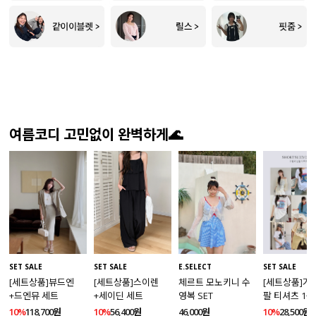
여름코디 고민없이 완벽하게🌊
SET SALE
SET SALE
SET SALE
E.SELECT
[세트상품]뷰드엔
[세트상품]가
[세트상품]스이렌
체르트 모노키니 수
+드엔뮤 세트
팔 티셔츠 1+
+세이딘 세트
영복 SET
10%
118,700원
10%
28,500원
10%
56,400원
46,000원