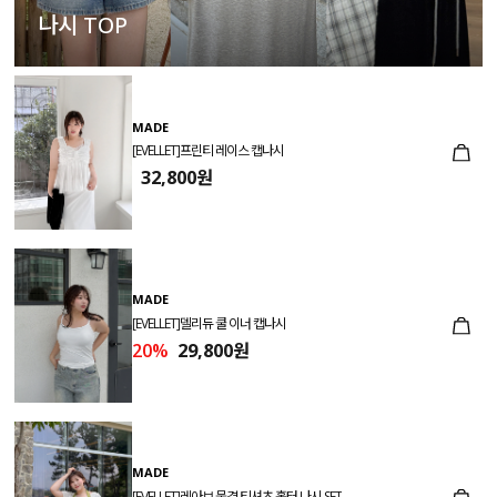
나시 TOP
MADE
[EVELLET]프린티 레이스 캡나시
32,800원
MADE
[EVELLET]델리듀 쿨 이너 캡나시
20%
29,800원
MADE
[EVELLET]레아브 물결 티셔츠 홀터 나시 SET