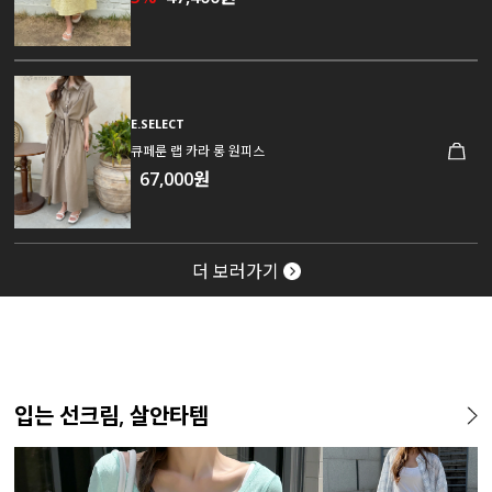
E.SELECT
큐페룬 랩 카라 롱 원피스
67,000원
더 보러가기
입는 선크림, 살안타템