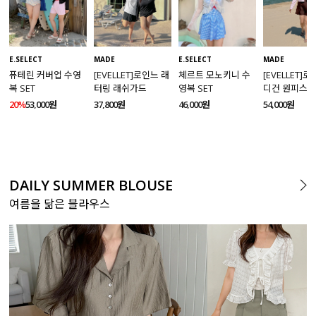
MADE
E.SELECT
E.SELECT
MADE
[EVELLET]로인느 래
퓨테린 커버업 수영
체르트 모노키니 수
[EVELLET]
터링 래쉬가드
복 SET
영복 SET
디건 원피스 
SET
37,800원
20%
53,000원
46,000원
54,000원
DAILY SUMMER BLOUSE
여름을 닮은 블라우스