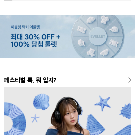
MADE
MADE
MADE
MADE
MADE
MADE
MADE
EXCLUSIVE
MADE
E.SELECT
MADE
MADE
페스티벌 룩, 뭐 입지?
[EVELLET]커버핏 쿨메쉬 군
[EVELLET]렌튜아 끈SET 레이
[EVELLET]릴리브 길이별 쿨
[EVELLET]로인느 래터링 래
[EVELLET]오브인 길이별 시
[CURVE]루이체 쿨 스판 리오
[EVELLET]디오브 길이별 스
[EVELLET]오베루 쿨강연 스
[EVELL
테로디 강
[EVELL
[EVELL
살 보정 4.5부 밴딩팬츠
어드 원피스
밴딩팬츠
쉬가드
스루 니트 가디건
셀 와이드 부츠컷 데님팬츠
퀘어넥 굴림 티셔츠
판 슬랙스
살 보정 
린팅 티셔
밴딩팬츠
5%
26,800원
19,800원
37,800원
43,600원
10%
5%
20%
34,800원
56,100원
29,800원
19,800원
32,800
16,800
19,800
19,800
45,800원
59,000원
33,100원
24,750원
(28~38)
(66~110)
(28~42)
(66~110)
(66~110)
(30~38)
(66~110)
(28~38)
(28~38)
(66~110)
(66~110)
(28~42)