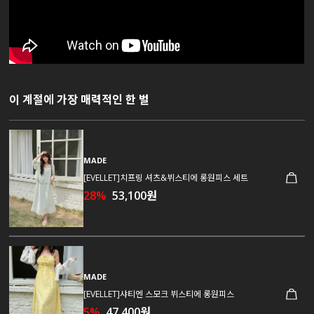
이 계절에 가장 매력적인 한 벌
MADE
[EVELLET]치프링 셔츠&뷔스티에 롱원피스 세트
28%
53,100원
MADE
[EVELLET]샤티엔 스모크 뷔스티에 롱원피스
5%
47,400원