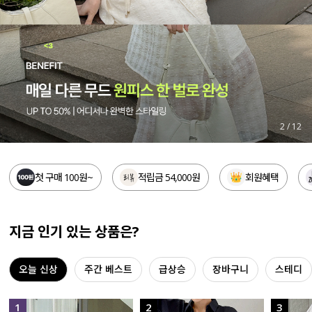
세트할인 ~30%
블라우스
하객룩
원피스
살안타템
팬츠
110사이즈
스커트
3
/
12
플러스핏
액티브웨어
첫 구매 100원~
적립금 54,000원
회원혜택
티셔츠
언더웨어
팬츠
ACC
지금 인기 있는 상품은?
셔츠
오늘 신상
주간 베스트
급상승
장바구니
스테디
원피스
니트