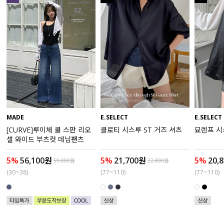
수영복
아우터
스커트
언더웨어/파자마
코디템
MADE
E.SELECT
E.SELECT
[CURVE]루이체 쿨 스판 리오
클로티 시스루 ST 거즈 셔츠
묘렌프 시
FIT ZOOM
셀 와이드 부츠컷 데님팬츠
5%
56,100원
5%
21,700원
5%
20,
59,000원
22,800원
(30~38)
(77~110)
(77~110)