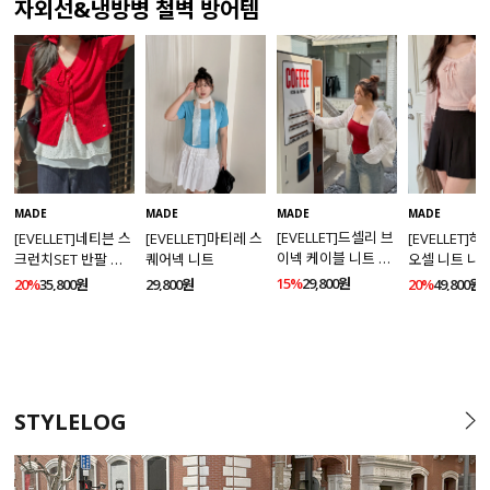
자외선&냉방병 철벽 방어템
MADE
MADE
MADE
MADE
[EVELLET]드셀리 브
[EVELLET]네티븐 스
[EVELLET]마티레 스
[EVELLET]
이넥 케이블 니트 가
크런치SET 반팔 니
퀘어넥 니트
오셀 니트 나
디건
트 가디건
건 SET
15%
29,800원
20%
35,800원
29,800원
20%
49,800원
STYLELOG