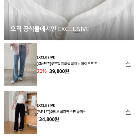
오직 공식몰에서만 EXCLUSIVE
EXCLUSIVE
[일상팬츠]루프엘 리오셀 쿨 데님 와이드 팬츠
20%
39,800원
EXCLUSIVE
[EVELLET]오베루 쿨강연 스판 슬랙스
34,800원