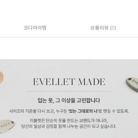
페이코 ID로 페
코디아이템
상품리뷰 (
0
)