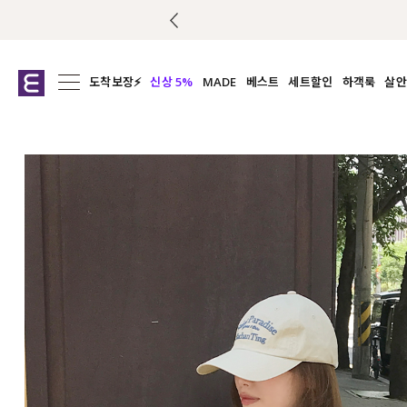
도착보장⚡
신상 5%
MADE
베스트
세트할인
하객룩
살안
전체보기
전체보기
전체보기
전
익스클루시브
코디세트
상의
캡나
아우터
1&1
하의
셔츠/블
티셔츠
여름코디추천
원피스
여
니트
슬랙
블라우스
원피스
팬츠
스커트
액티브웨어
언더웨어
ACC