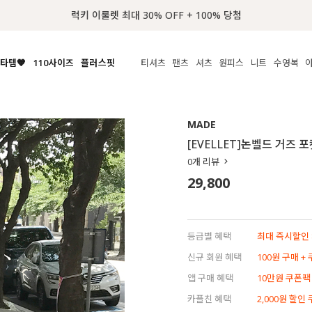
📢 8월 여름휴무 배송안내
타템🧡
110사이즈
플러스핏
티셔츠
팬츠
셔츠
원피스
니트
수영복
체보기
전체보기
전체보기
전체보기
전체보기
전체보기
전체보기
전체보기
전체보기
전
시/나시
MADE
아우터
티셔츠
쿨팬츠
신상
MADE
MADE
MADE
MADE
라우스/티셔츠
상의
상의
롱티셔츠
일상팬츠
셔츠
신상
썸머 니트
애슬레져
[EVELLET]논벨드 거즈 
름니트
하의
하의
티블라우스
데님
뷔스티에
미니
가디건·집업
스윔웨어
점
0
개 리뷰
스/팬츠
원피스
원피스
맨투맨/후디
코튼
블라우스
미디/롱
니트웨어
ETC
29,800
원피스
액티브웨어
폴라
슬랙스
뷔스티에/레이어드
오버핏 니트
세트
ETC
민소매/나시
숏츠
하객룩
데일리 니트
크롭
트레이닝
페스티벌/바캉스
등급별 혜택
최대 즉시할인 8
반팔
밴딩팬츠
셀프웨딩
신규 회원 혜택
100원 구매 +
긴팔
길이별
앱 구매 혜택
10만원 쿠폰팩
38INCH~
카플친 혜택
2,000원 할인