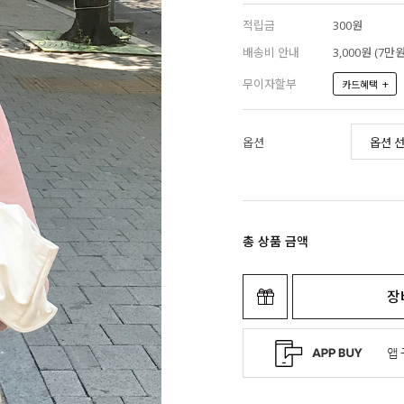
적립금
300원
배송비 안내
3,000원 (7
무이자할부
+
카드혜택
옵션
총 상품 금액
장