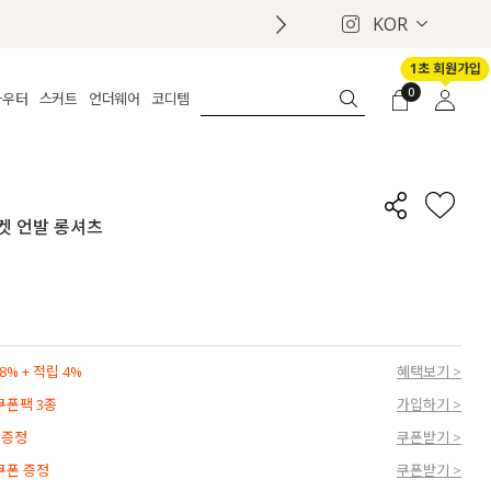
KOR
1초 회원가입
0
아우터
스커트
언더웨어
코디템
체보기
전체보기
전체보기
전체보기
로그인
가디건
롱
보정웨어
MADE
회원가입
자켓
데님
브라
신상
마이페이지
포켓 언발 롱셔츠
퍼/집업
린넨
팬티
벨트
코트
미니/미디
인견
슈즈
패딩
팬츠 스커트
나시/속바지
백
파자마
쥬얼리
ETC
액세서리
% + 적립 4%
혜택보기 >
세트
양말/스타킹
 쿠폰팩 3종
가입하기 >
세트
 증정
쿠폰받기 >
 쿠폰 증정
쿠폰받기 >