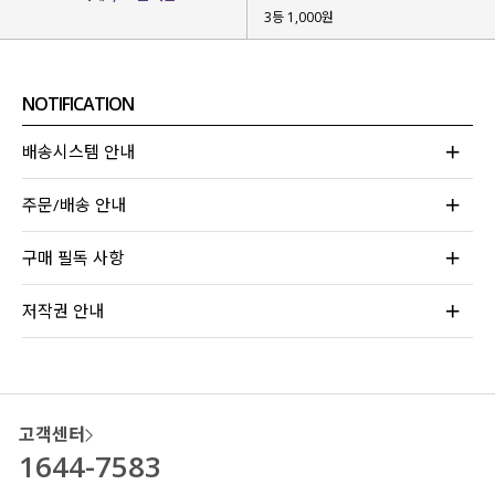
3등 1,000원
NOTIFICATION
배송시스템 안내
주문/배송 안내
구매 필독 사항
고객님들의 후기가 말해주는 여름 필수 아이템!
실내에서는 자외선 차단
#살안타템
저작권 안내
실외에서는 에어컨 바람 막아줄
#냉방병차단
면 100% 소재에
가볍고 얇은 셔츠
로
무더운 여름에도 부담 없이
입어져
자신 있게 추천드려요!
고객센터
1644-7583