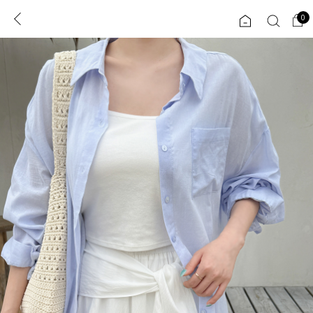
0
0
1초 회원가입
로그인
ENG
TW
콘텐츠
리뷰 & 혜택
플러스핏
회원혜택
입
JP
CATEGORY
COMMUNITY
도착보장⚡
ALL
인플루언서 pick!
익스클루시브
신상 5%
아우터
베스트
티셔츠
MADE
니트