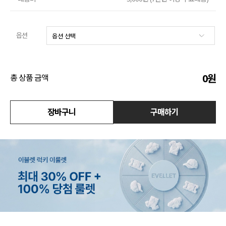
수영복
옵션
아우터
스커트
0
원
총 상품 금액
언더웨어/파자마
코디템
장바구니
구매하기
FIT ZOOM