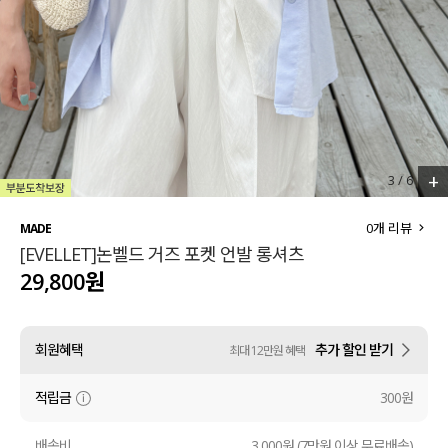
세트할인 ~30%
블라우스
하객룩
원피스
살안타템
팬츠
110사이즈
스커트
+
3
/
6
플러스핏
액티브웨어
0
개 리뷰
MADE
[EVELLET]논벨드 거즈 포켓 언발 롱셔츠
티셔츠
언더웨어
29,800원
팬츠
ACC
회원혜택
추가 할인 받기
최대 12만원 혜택
셔츠
적립금
300원
원피스
니트
배송비
3,000원 (7만원 이상 무료배송)