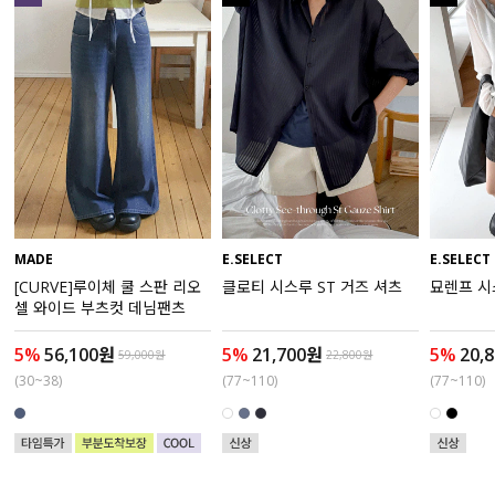
수영복
아우터
스커트
언더웨어/파자마
코디템
MADE
E.SELECT
E.SELECT
[CURVE]루이체 쿨 스판 리오
클로티 시스루 ST 거즈 셔츠
묘렌프 시
FIT ZOOM
셀 와이드 부츠컷 데님팬츠
5%
56,100원
5%
21,700원
5%
20,
59,000원
22,800원
(30~38)
(77~110)
(77~110)