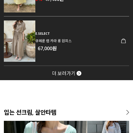
E.SELECT
큐페룬 랩 카라 롱 원피스
67,000원
더 보러가기
입는 선크림, 살안타템