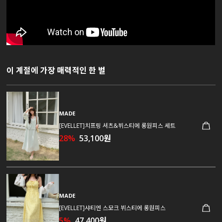
이 계절에 가장 매력적인 한 벌
MADE
[EVELLET]치프링 셔츠&뷔스티에 롱원피스 세트
28%
53,100원
MADE
[EVELLET]샤티엔 스모크 뷔스티에 롱원피스
5%
47,400원