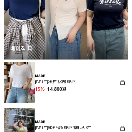
베이직 티
MADE
[EVELLET]아센프 길이별 티셔츠
15%
14,800원
MADE
[EVELLET]레아브 물결 티셔츠 홀터 나시 SET