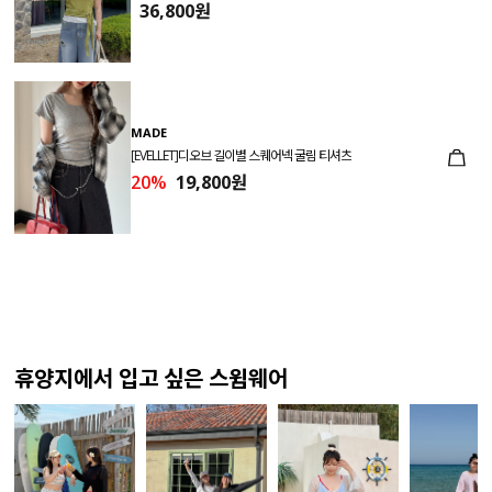
36,800원
MADE
[EVELLET]디오브 길이별 스퀘어넥 굴림 티셔츠
20%
19,800원
휴양지에서 입고 싶은 스윔웨어