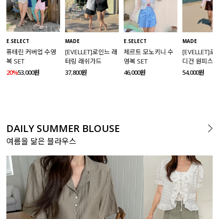
MADE
E.SELECT
E.SELECT
MADE
[EVELLET]로인느 래
퓨테린 커버업 수영
체르트 모노키니 수
[EVELLET]
터링 래쉬가드
복 SET
영복 SET
디건 원피스 
SET
37,800원
20%
53,000원
46,000원
54,000원
DAILY SUMMER BLOUSE
여름을 닮은 블라우스