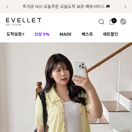
추가금 NO! 오늘주문 오늘도착 보장 배송서비스 🚚
럭키 이룰렛 최대 30% OFF + 100% 당첨
첫구매 한정 인기상품 100원~
📢 8월 여름휴무 배송안내
0
1초 회원가입
로그인
0
ENG
도착보장⚡
신상 5%
MADE
베스트
세트할인
하
TW
콘텐츠
리뷰 & 혜택
플러스핏
회원혜택
입
JP
CATEGORY
COMMUNITY
도착보장⚡
ALL
인플루언서 pick!
익스클루시브
신상 5%
아우터
베스트
티셔츠
MADE
니트