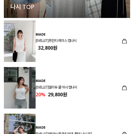
나시 TOP
MADE
[EVELLET]프린티 레이스 캡나시
32,800원
MADE
[EVELLET]델리듀 쿨 이너 캡나시
20%
29,800원
MADE
[EVELLET]레아브 물결 티셔츠 홀터 나시 SET