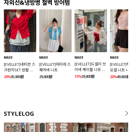
자외선&냉방병 철벽 방어템
MADE
MADE
MADE
MADE
[EVELLET]드셀리 브
[EVELLET]네티븐 스
[EVELLET]마티레 스
[EVELLET]
이넥 케이블 니트 가
크런치SET 반팔 니
퀘어넥 니트
오셀 니트 나
디건
트 가디건
건 SET
15%
29,800원
20%
35,800원
29,800원
20%
49,800원
STYLELOG