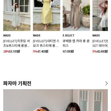
MADE
MADE
E.SELECT
MADE
[EVELLET]치프링 셔
[EVELLET]샤티엔 스
큐페룬 랩 카라 롱 원
[EVELLET]
츠&뷔스티에 롱원피
모크 뷔스티에 롱원
피스
SET 레이어드
스 세트
피스
스
28%
53,100원
5%
47,400원
67,000원
5%
43,600원
파자마 기획전