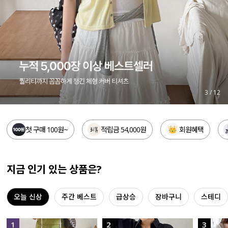
세트할인 ~30%
블라우스
하객룩
원피스
살안타템
팬츠
110사이즈
스커트
4
/
12
플러스핏
액티브웨어
첫 구매 100원~
적립금 54,000원
회원혜택
티셔츠
언더웨어
팬츠
ACC
지금 인기 있는 상품은?
셔츠
오늘 신상
주간 베스트
급상승
장바구니
스테디
원피스
니트