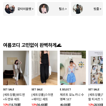
여름코디 고민없이 완벽하게🌊
SET SALE
SET SALE
SET SALE
E.SELECT
[세트상품]뷰드엔
[세트상품]가
[세트상품]스이렌
체르트 모노키니 수
+드엔뮤 세트
팔 티셔츠 1+
+세이딘 세트
영복 SET
10%
118,700원
10%
28,500원
10%
56,400원
46,000원