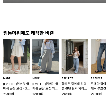
찜통더위에도 쾌적한 비결
MADE
MADE
E.SELECT
E.SELECT
[EVELLET]커버핏 쿨
[EVELLET]커버미 쿨
헬테온 길이별 리오
르페아 길이별
메쉬 군살 보정 4.5부
메쉬 군살 보정 와이
셀 린넨 핀턱 와이드
패드 부츠컷 
밴딩팬츠
드 밴딩팬츠
데님팬츠
팬츠
26,800원
32,800원
29,800원
29,800원