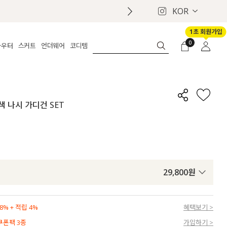
KOR
1초 회원가입
0
아우터
스커트
언더웨어
코디템
체보기
전체보기
전체보기
전체보기
로그인
가디건
롱
보정웨어
MADE
회원가입
자켓
데님
브라
신상
마이페이지
배색 나시 가디건 SET
퍼/집업
린넨
팬티
벨트
코트
미니/미디
인견
슈즈
패딩
팬츠 스커트
나시/속바지
백
파자마
쥬얼리
ETC
액세서리
29,800
원
세트
양말/스타킹
세트
% + 적립 4%
혜택보기 >
 쿠폰팩 3종
가입하기 >