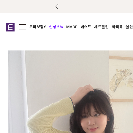
도착보장⚡
신상 5%
MADE
베스트
세트할인
하객룩
살안
전체보기
전체보기
전체보기
전
익스클루시브
코디세트
상의
캡나
아우터
1&1
하의
셔츠/블
티셔츠
여름코디추천
원피스
여
니트
슬랙
블라우스
원피스
팬츠
스커트
액티브웨어
언더웨어
ACC