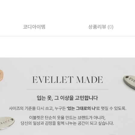
코디아이템
상품리뷰 (
0
)
페이코 ID로 페