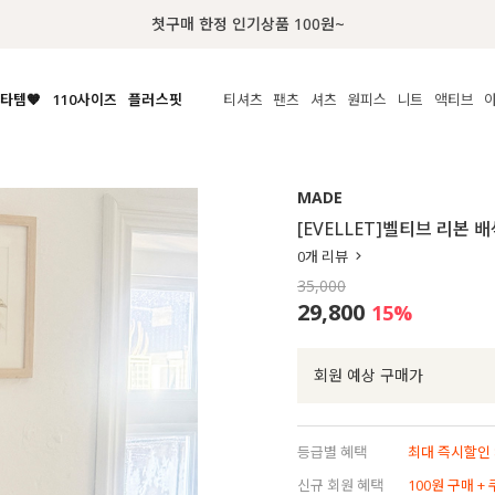
첫구매 한정 인기상품 100원~
타템🧡
110사이즈
플러스핏
티셔츠
팬츠
셔츠
원피스
니트
액티브
체보기
전체보기
전체보기
전체보기
전체보기
전체보기
전체보기
전체보기
전체보기
전
시/나시
MADE
아우터
티셔츠
쿨팬츠
신상
MADE
MADE
MADE
MADE
라우스/티셔츠
상의
상의
롱티셔츠
일상팬츠
셔츠
신상
썸머 니트
애슬레져
[EVELLET]벨티브 리본 
름니트
하의
하의
티블라우스
데님
뷔스티에
미니
가디건·집업
스윔웨어
점
0
개 리뷰
스/팬츠
원피스
원피스
맨투맨/후디
코튼
블라우스
미디/롱
니트웨어
ETC
35,000
원피스
액티브웨어
폴라
슬랙스
뷔스티에/레이어드
오버핏 니트
세트
29,800
15
%
ETC
민소매/나시
숏츠
하객룩
데일리 니트
크롭
트레이닝
페스티벌/바캉스
회원 예상 구매가
반팔
밴딩팬츠
셀프웨딩
긴팔
길이별
등급별 혜택
최대 즉시할인 8
38INCH~
신규 회원 혜택
100원 구매 +