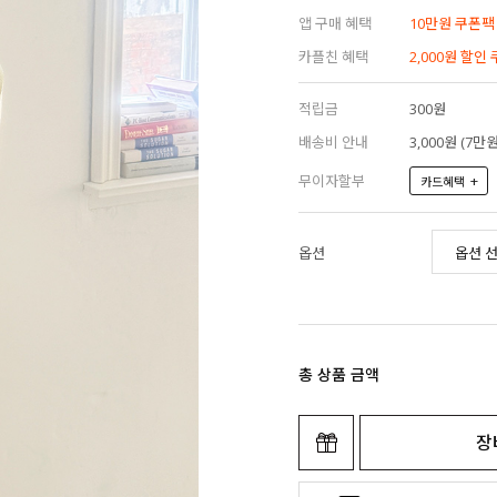
앱 구매 혜택
10만원 쿠폰팩
카플친 혜택
2,000원 할인
적립금
300원
배송비 안내
3,000원 (7
무이자할부
+
카드혜택
옵션
총 상품 금액
장