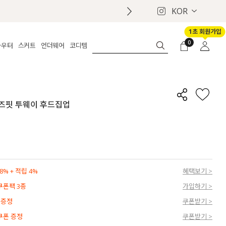
KOR
1초 회원가입
0
아우터
스커트
언더웨어
코디템
체보기
전체보기
전체보기
전체보기
로그인
가디건
롱
보정웨어
MADE
회원가입
자켓
데님
브라
신상
마이페이지
 루즈핏 투웨이 후드집업
퍼/집업
린넨
팬티
벨트
코트
미니/미디
인견
슈즈
패딩
팬츠 스커트
나시/속바지
백
파자마
쥬얼리
ETC
액세서리
% + 적립 4%
혜택보기 >
세트
양말/스타킹
 쿠폰팩 3종
가입하기 >
세트
 증정
쿠폰받기 >
 쿠폰 증정
쿠폰받기 >