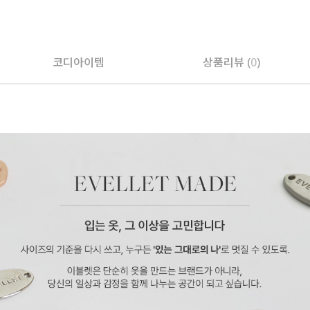
페이코 ID로 페
코디아이템
상품리뷰 (
0
)