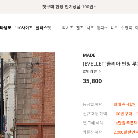
럭키 이룰렛 최대 30% OFF + 100% 당첨
타템🧡
110사이즈
플러스핏
티셔츠
팬츠
셔츠
원피스
니트
수영복
체보기
전체보기
전체보기
전체보기
전체보기
전체보기
전체보기
전체보기
전체보기
전
시/나시
MADE
아우터
티셔츠
쿨팬츠
신상
MADE
MADE
MADE
MADE
라우스/티셔츠
상의
상의
롱티셔츠
일상팬츠
셔츠
신상
썸머 니트
애슬레져
[EVELLET]쿨리아 펀칭
름니트
하의
하의
티블라우스
데님
뷔스티에
미니
가디건·집업
스윔웨어
점
0
개 리뷰
스/팬츠
원피스
원피스
맨투맨/후디
코튼
블라우스
미디/롱
니트웨어
ETC
35,800
원피스
액티브웨어
폴라
슬랙스
뷔스티에/레이어드
오버핏 니트
세트
ETC
민소매/나시
숏츠
하객룩
데일리 니트
크롭
트레이닝
페스티벌/바캉스
등급별 혜택
최대 즉시할인 8
반팔
밴딩팬츠
셀프웨딩
신규 회원 혜택
100원 구매 +
긴팔
길이별
앱 구매 혜택
10만원 쿠폰팩
38INCH~
카플친 혜택
2,000원 할인