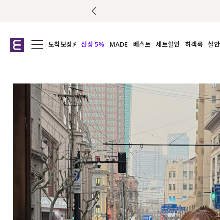
도착보장⚡
신상 5%
MADE
베스트
세트할인
하객룩
살안
전체보기
전체보기
전체보기
전
익스클루시브
코디세트
상의
캡나
아우터
1&1
하의
셔츠/블
티셔츠
여름코디추천
원피스
여
니트
슬랙
블라우스
원피스
팬츠
스커트
액티브웨어
언더웨어
ACC