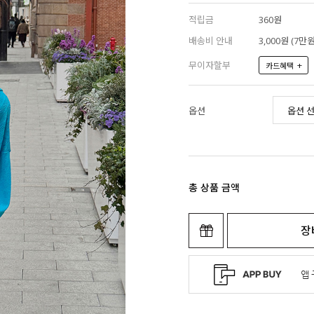
적립금
360원
배송비 안내
3,000원 (7
무이자할부
+
카드혜택
옵션
총 상품 금액
장