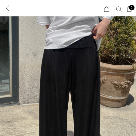
0
0
1초 회원가입
로그인
ENG
TW
콘텐츠
리뷰 & 혜택
플러스핏
회원혜택
입
JP
CATEGORY
COMMUNITY
도착보장⚡
ALL
인플루언서 pick!
익스클루시브
신상 5%
아우터
베스트
티셔츠
MADE
니트