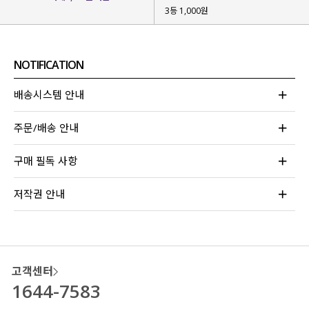
보낼 수 있게 해줄 팬츠
를 고민하던 끝에
3등 1,000원
제작하게 된 아이템인데요.
베이직한 디자인으로 부담 없으면서
길이별로 준비해 키작녀, 키 큰 녀분들 모두
NOTIFICATION
입어보실 수 있도록 했답니다!
배송시스템 안내
주문/배송 안내
구매 필독 사항
저작권 안내
고객센터
1644-7583