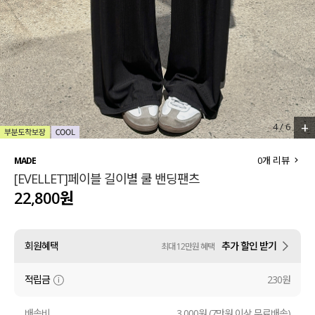
세트할인 ~30%
블라우스
하객룩
원피스
살안타템
팬츠
110사이즈
스커트
+
4
/
6
플러스핏
액티브웨어
0
개 리뷰
MADE
[EVELLET]페이블 길이별 쿨 밴딩팬츠
티셔츠
언더웨어
22,800원
팬츠
ACC
회원혜택
추가 할인 받기
최대 12만원 혜택
셔츠
적립금
230원
원피스
니트
배송비
3,000원 (7만원 이상 무료배송)