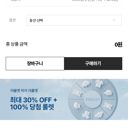
액티브
옵션
아우터
스커트
0
원
총 상품 금액
언더웨어/파자마
코디템
장바구니
구매하기
FIT ZOOM