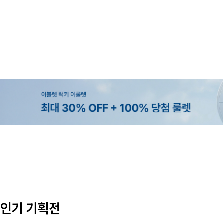
MADE
MADE
MADE
EXCLUSIVE
[EVELLET]오브인 길이별 시스루 
[CURVE]루이체 쿨 스판 리오셀 
[EVELLET]로디므 골지 레이스 나
[EVELLET]오베루 쿨강연 스판 
디건
츠컷 데님팬츠
10%
59,000원
16,800원
34,800원
29,800원
33,100원
인기 기획전
(66~110)
(30~38)
(66~110)
(28~38)