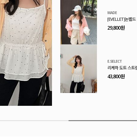
MADE
[EVELLET]논벨
29,800원
E.SELECT
리케하 도트 스트
43,800원