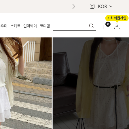
KOR
1초 회원가입
0
아우터
스커트
언더웨어
코디템
체보기
전체보기
전체보기
전체보기
로그인
가디건
롱
보정웨어
MADE
회원가입
자켓
데님
브라
신상
마이페이지
퍼/집업
린넨
팬티
벨트
코트
미니/미디
인견
슈즈
패딩
팬츠 스커트
나시/속바지
백
파자마
쥬얼리
ETC
액세서리
세트
양말/스타킹
세트