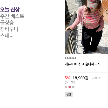
오늘 신상
주간 베스트
급상승
장바구니
스테디
E.SELECT
케뮤프 배색 ST 홀터넥 나시
5%
18,900원
19,800원
(66~99)