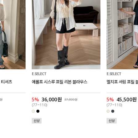
E.SELECT
E.SELECT
 티셔츠
에롤프 시스루 프릴 리본 블라우스
멜치프 셔링 프릴 
5%
36,000원
5%
45,500원
0원
37,800원
(77~110)
(77~110)