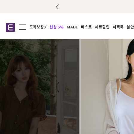
도착보장⚡
신상 5%
MADE
베스트
세트할인
하객룩
살안
전체보기
전체보기
전체보기
전
익스클루시브
코디세트
상의
캡나
아우터
1&1
하의
셔츠/블
티셔츠
여름코디추천
원피스
여
니트
슬랙
블라우스
원피스
팬츠
스커트
액티브웨어
언더웨어
ACC