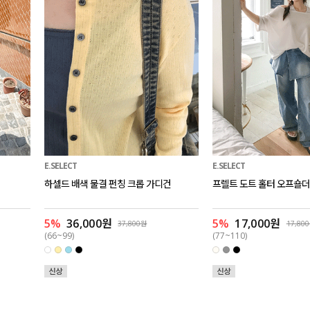
E.SELECT
E.SELECT
하셀드 배색 물결 펀칭 크롭 가디건
프렐트 도트 홀터 오프숄더
5%
36,000원
5%
17,000원
37,800원
17,80
(66~99)
(77~110)