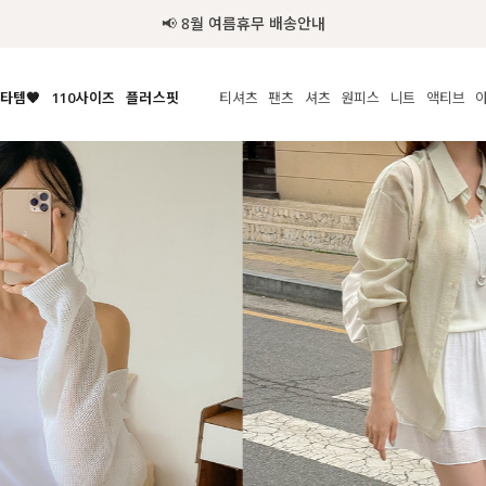
추가금 NO! 오늘주문 오늘도착 보장 배송서비스 🚚
타템🧡
110사이즈
플러스핏
티셔츠
팬츠
셔츠
원피스
니트
액티브
체보기
전체보기
전체보기
전체보기
전체보기
전체보기
전체보기
전체보기
전체보기
전
시/나시
MADE
아우터
티셔츠
쿨팬츠
신상
MADE
MADE
MADE
라우스/티셔츠
상의
상의
롱티셔츠
일상팬츠
셔츠
신상
썸머 니트
애슬레져
름니트
하의
하의
티블라우스
데님
뷔스티에
미니
가디건·집업
스윔웨어
점
스/팬츠
원피스
원피스
맨투맨/후디
코튼
블라우스
미디/롱
니트웨어
ETC
원피스
액티브웨어
폴라
슬랙스
뷔스티에/레이어드
오버핏 니트
세트
ETC
민소매/나시
숏츠
하객룩
데일리 니트
크롭
트레이닝
페스티벌/바캉스
반팔
밴딩팬츠
셀프웨딩
긴팔
길이별
38INCH~