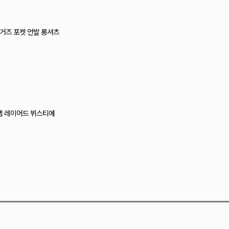
드 거즈 포켓 언발 롱셔츠
랩 레이어드 뷔스티에