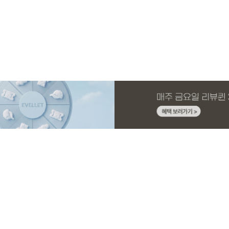
MADE
E.SELECT
MADE
EXCLUSIVE
MADE
E.SELECT
MADE
MADE
니트 가
와이드 부
시
슬랙스
[EVELLET]커버핏 쿨메쉬 군살 보정 4.5부
케뮤프 배색 ST 홀터넥 나시
[EVELLET]로니헬 길이별 레이온스판 끈
일상팬츠 Vol.28 테인드 히든밴딩 쿨스판
[EVELLET]커버미 쿨메쉬
에롤프 시스루 프릴 리본 
[EVELLET]릴리브 길이별
[EVELLET]릴리브 길이별
밴딩팬츠
나시
슬랙스
드 밴딩팬츠
26,800원
5%
20%
43,800원
18,900원
9,900원
32,800원
5%
19,800원
19,800원
36,000원
12,400원
19,800원
37,80
(28~38)
(66~99)
(66~110)
(30~37)
(28~38)
(77~110)
(28~42)
(28~42)