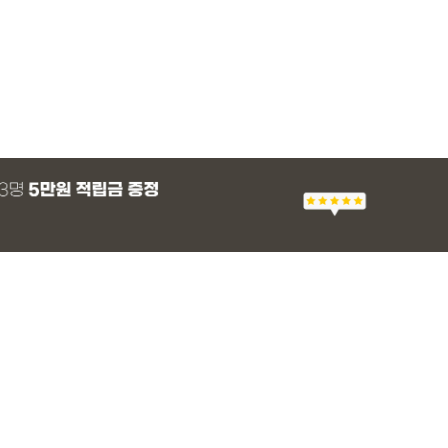
MADE
E.SELECT
MADE
MADE
E.SELECT
E.SELECT
MADE
MADE
 군살 보정 와이
블라우스
 쿨 밴딩팬츠
 쿨 밴딩팬츠
[EVELLET]스티아 나일론 핀턱 스트링 커
하셀드 배색 물결 펀칭 크롭 가디건
[EVELLET]렌니드 카모 레터링 나시
[EVELLET]듀모아 워터 팬츠 레깅스
헬테온 길이별 리오
로텔프 길이별 나일
[EVELLET]뮤덴
[EVELLET]카벤
브드 밴딩팬츠
님팬츠
츠
가디건
36,800원
5%
19,800원
49,800원
36,000원
29,800원
22,800원
29,800원
10%
99,000
0원
37,800원
(30~40)
(66~99)
(66~110)
(29~40)
(26~36)
(28~38)
(55~100)
(77~100)